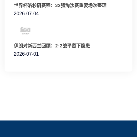
世界杯洛杉矶赛程：32强淘汰赛重要场次整理
2026-07-04
伊朗对新西兰回顾：2-2战平留下隐患
2026-07-01