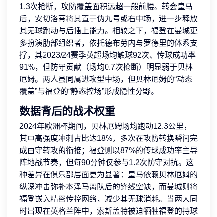
1.3次抢断，攻防覆盖面积远超一般前腰。转会皇马
后，安切洛蒂将其置于伪九号或右中场，进一步释放
其无球跑动与后插上能力。相较之下，福登在曼城更
多扮演肋部组织者，依托德布劳内与罗德里的体系支
撑，其2023/24赛季英超场均触球92次、传球成功率
91%，但防守贡献（场均0.7次抢断）明显弱于贝林
厄姆。两人虽同属进攻型中场，但贝林厄姆的“动态
覆盖”与福登的“静态控场”形成隐性分野。
数据背后的战术权重
2024年欧洲杯期间，贝林厄姆场均跑动12.3公里，
其中高强度冲刺占比达18%，多次在攻防转换瞬间完
成由守转攻的衔接；福登则以87%的传球成功率主导
阵地战节奏，但每90分钟仅参与1.2次防守对抗。这
种差异在俱乐部层面更为显著：皇马依赖贝林厄姆的
纵深冲击弥补本泽马离队后的锋线空缺，而曼城则将
福登嵌入精密传控网络，减少其无球消耗。当两人同
时出现在英格兰阵中，索斯盖特被迫牺牲福登的持球