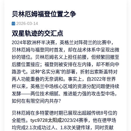
贝林厄姆福登位置之争
2026-03-14
双星轨迹的交汇点
2024年欧洲杯半决赛，英格兰对阵荷兰的比赛中，
贝林厄姆与福登同时首发，却在战术体系中呈现出微
妙的错位。贝林厄姆名义上担任前腰，但频繁回撤至
后腰位置接应；福登则被安排在左内锋，却不断向中
路游弋。这种“名实分离”的部署，折射出索斯盖特对
两人功能重叠的无奈调和。事实上，自2022年世界
杯以来，英格兰中场核心区域的资源分配问题便持续
发酵——两位技术细腻、推进能力强的攻击型中场，
如何在有限空间内共存？
贝林厄姆在多特蒙德时期已展现出超越传统8号位的
全能性。
tyc9728太阳成
2023/24赛季，他在德甲场
均完成2.1次成功过人、1.8次关键传球，同时贡献