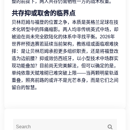
整的前提下，两人共存仍需牺牲一方的战术权重。
共存抑或取舍的临界点
贝林厄姆与福登的位置之争，本质是英格兰足球在技
术化转型中的阵痛缩影。两人均非传统英式中场，却
被迫在尚未完全欧陆化的体系中寻找平衡。2026年
世界杯预选赛若延续当前架构，教练组或面临艰难抉
择：是让贝林厄姆承担更多组织职责，还是将福登改
造为边前腰？抑或效仿西班牙，以小型技术中场群实
现功能叠加？目前尚无完美解法，但可以确定的是，
单纯依靠天赋堆砌已难突破上限——当两颗明星轨道
重叠，照亮前路的或许不是光芒本身，而是它们之间
留白的智慧。