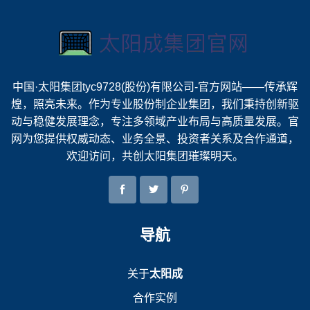
中国·太阳集团tyc9728(股份)有限公司-官方网站——传承辉
煌，照亮未来。作为专业股份制企业集团，我们秉持创新驱
动与稳健发展理念，专注多领域产业布局与高质量发展。官
网为您提供权威动态、业务全景、投资者关系及合作通道，
欢迎访问，共创太阳集团璀璨明天。
导航
关于
太阳成
合作实例