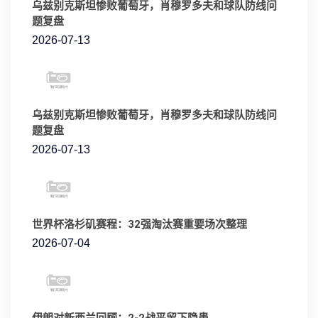
乌兹别克斯坦惨败葡萄牙，肖穆罗多夫和球队防线问
题复盘
2026-07-13
乌兹别克斯坦惨败葡萄牙，肖穆罗多夫和球队防线问
题复盘
2026-07-13
世界杯洛杉矶赛程：32强淘汰赛重要场次整理
2026-07-04