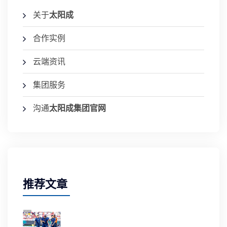
关于
太阳成
合作实例
云端资讯
集团服务
沟通
太阳成集团官网
推荐文章