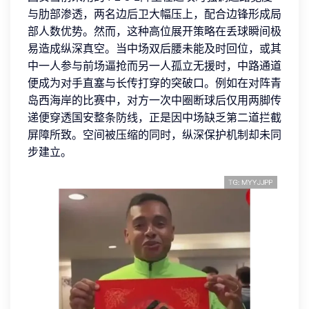
与肋部渗透，两名边后卫大幅压上，配合边锋形成局
部人数优势。然而，这种高位展开策略在丢球瞬间极
易造成纵深真空。当中场双后腰未能及时回位，或其
中一人参与前场逼抢而另一人孤立无援时，中路通道
便成为对手直塞与长传打穿的突破口。例如在对阵青
岛西海岸的比赛中，对方一次中圈断球后仅用两脚传
递便穿透国安整条防线，正是因中场缺乏第二道拦截
屏障所致。空间被压缩的同时，纵深保护机制却未同
步建立。