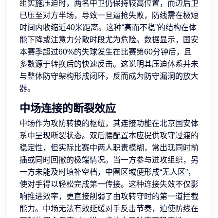
组实施压迫时，两名中卫仍保持较高位置，而边后卫
已压至对方半场，导致一旦逼抢失败，防线需在极短
时间内收缩近40米距离。这种“高而不稳”的结构在体
能下降或注意力分散时段尤为危险。数据显示，国安
本赛季超过60%的失球发生在比赛第60分钟后，且
多数源于转换后的快速反击。这说明其压迫体系并未
与整体防守架构形成闭环，反而成为防守漏洞的放大
器。
中场连接的断裂效应
中场作为攻防转换的枢纽，其连接功能在北京国安体
系中呈现断裂状态。双后腰配置本应提供攻守过渡的
稳定性，但实际比赛中两人职责模糊，常出现同时前
插或同时回撤的极端情况。当一方参与进攻组织，另
一方未能及时填补空档，中圈区域便形成“无人区”，
使对手得以轻松完成第一传接。这种连接失效不仅影
响推进效率，更直接削弱了由攻转守时的第一道拦截
能力。中场无法有效延缓对手反击节奏，迫使防线在