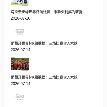
乌拉圭无缘世界杯淘汰赛：末轮失利成为转折
2026-07-18
葡萄牙世界杯K组数据：三场比赛攻入六球
2026-07-14
葡萄牙世界杯K组数据：三场比赛攻入六球
2026-07-14