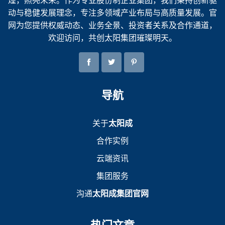
煌，照亮未来。作为专业股份制企业集团，我们秉持创新驱
动与稳健发展理念，专注多领域产业布局与高质量发展。官
网为您提供权威动态、业务全景、投资者关系及合作通道，
欢迎访问，共创太阳集团璀璨明天。
导航
关于
太阳成
合作实例
云端资讯
集团服务
沟通
太阳成集团官网