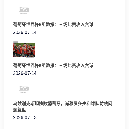
葡萄牙世界杯K组数据：三场比赛攻入六球
2026-07-14
葡萄牙世界杯K组数据：三场比赛攻入六球
2026-07-14
乌兹别克斯坦惨败葡萄牙，肖穆罗多夫和球队防线问
题复盘
2026-07-13