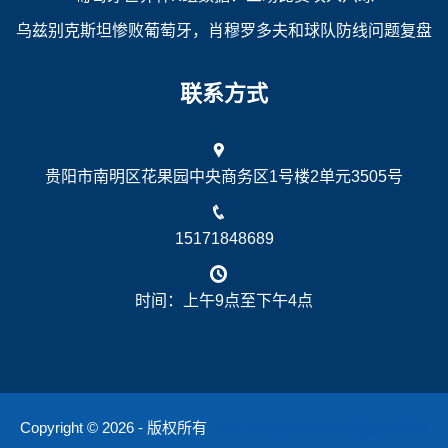
乌兹别克斯坦惨败葡萄牙，肖穆罗多夫和球队防线问题复盘
联系方式
贵阳市南明区花果园中央商务区1号楼2单元3505号
15171848689
时间：上午9点至下午4点
Copyright © 2026 - 版权所有
中国·太阳集团tyc9728(股份)有限