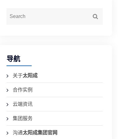
导航
关于
太阳成
合作实例
云端资讯
集团服务
沟通
太阳成集团官网