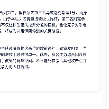
暂列第二，但仅领先第三名乌兹别克斯坦1分，而身
能。由于本组头名将直接晋级世界杯，第二名则需参
局不仅让伊朗错失拉开分差的良机，也让竞争对手看
赛，将成为决定伊朗命运的关键战役。
但全队过度依赖这两位旅欧前锋的问题愈发明显。当
伊朗进攻手段显得单一。此外，多名主力球员因连续
制了教练的调整空间。若不能尽快激活其他攻击点并
竞争力将大打折扣。