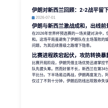
伊朗对新西兰回顾：2-2战平留
2026-07-01
伊朗与新西兰激战成和，出线前
在2026年世界杯预选赛的一场关键对决中，
和。这场平局虽避免了伊朗队在主场落败的
问题，为其后续晋级之路埋下隐患。
比赛进程跌宕起伏，攻防转换暴
比赛开局阶段，伊朗凭借主场优势迅速掌控节
队先拔头筹。然而好景不长，新西兰在第34
平比分。下半场易边再战，伊朗再度发力，阿
仅过了不到十分钟，伊朗后防线出现致命失误