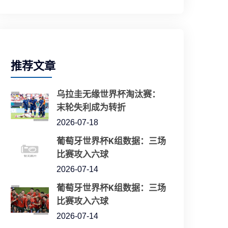
推荐文章
乌拉圭无缘世界杯淘汰赛：
末轮失利成为转折
2026-07-18
葡萄牙世界杯K组数据：三场
比赛攻入六球
2026-07-14
葡萄牙世界杯K组数据：三场
比赛攻入六球
2026-07-14