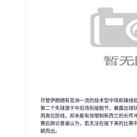
尽管伊朗拥有亚洲一流的技术型中场和锋线
第二个失球源于中后场衔接脱节，暴露出球
用高位防线，却未能有效限制新西兰的长传
赛后舆论普遍认为，若无法在接下来的比赛
颖而出。