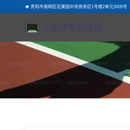
贵阳市南明区花果园中央商务区1号楼2单元3505号