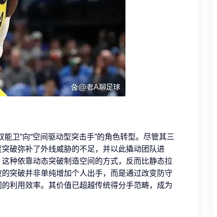
能卫”向“空间驱动型突击手”的角色转型。尽管其三
度突破弥补了外线威胁的不足，并以此撬动团队进
，这种依靠动态突破制造空间的方式，反而比静态拉
波的突破并非单纯增加个人出手，而是通过改变防守
间的利用效率。其价值已超越传统得分手范畴，成为