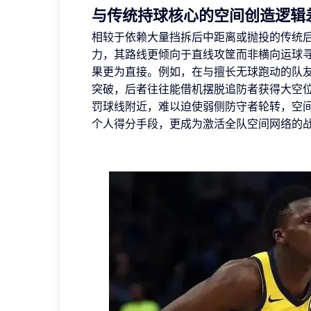
与传统持球核心的空间创造逻辑
相较于依赖大量挡拆后中距离或抛投的传统
力，其路线更倾向于直线攻筐而非横向运球寻
果更为直接。例如，在与擅长无球跑动的队
突破，后者往往能借机摆脱追防者获得大空
罚球线附近，难以迫使弱侧防守者轮转，空
个人得分手段，更成为激活全队空间网络的