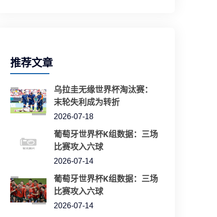
推荐文章
乌拉圭无缘世界杯淘汰赛：
末轮失利成为转折
2026-07-18
葡萄牙世界杯K组数据：三场
比赛攻入六球
2026-07-14
葡萄牙世界杯K组数据：三场
比赛攻入六球
2026-07-14