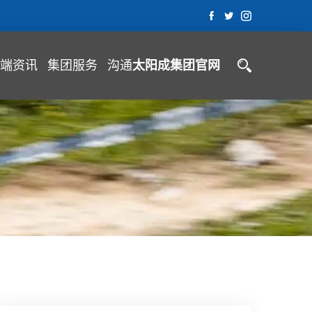
端资讯
集团服务
沟通
太阳成集团官网