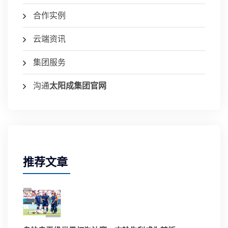
合作实例
云端资讯
集团服务
沟通
太阳成集团官网
推荐文章