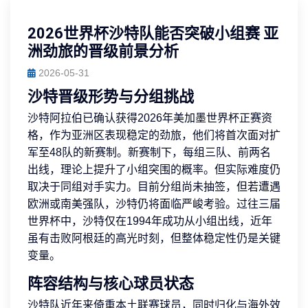
2026世界杯沙特队能否突破小组赛 亚
洲劲旅的晋级前景分析
2026-05-31
沙特晋级形势与分组挑战
沙特阿拉伯已确认获得2026年美加墨世界杯正赛资
格，作为亚洲区表现稳定的劲旅，他们将首次面对扩
军至48队的新赛制。新赛制下，每组三队、前两名
出线，理论上提升了小组突围的概率。但实际难度仍
取决于同组对手实力。目前分组尚未抽签，但若遭遇
欧洲或南美强队，沙特仍将面临严峻考验。过往三届
世界杯中，沙特仅在1994年成功从小组出线，近年
虽有击败阿根廷的高光时刻，但整体稳定性仍是关键
变量。
阵容结构与核心球员状态
沙特队近年来倚重本土联赛球员，同时归化与海外效