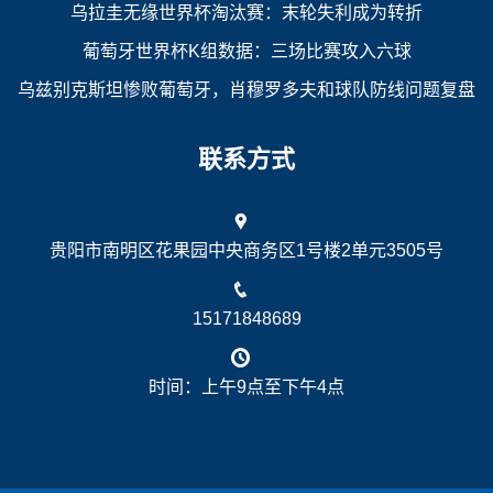
乌拉圭无缘世界杯淘汰赛：末轮失利成为转折
葡萄牙世界杯K组数据：三场比赛攻入六球
乌兹别克斯坦惨败葡萄牙，肖穆罗多夫和球队防线问题复盘
联系方式
贵阳市南明区花果园中央商务区1号楼2单元3505号
15171848689
时间：上午9点至下午4点