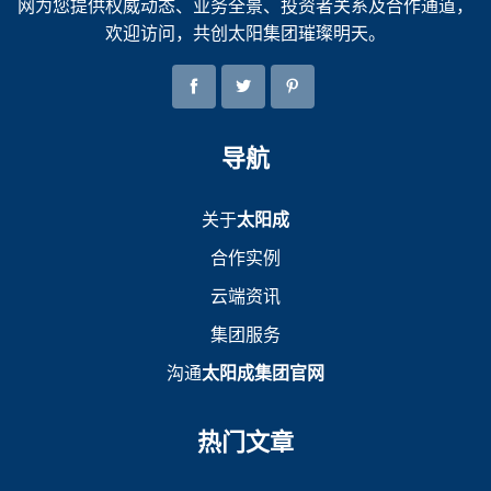
网为您提供权威动态、业务全景、投资者关系及合作通道，
欢迎访问，共创太阳集团璀璨明天。
导航
关于
太阳成
合作实例
云端资讯
集团服务
沟通
太阳成集团官网
热门文章