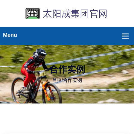
合作实例
首页
/
合作实例