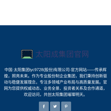
中国·太阳集团tyc9728(股份)有限公司-官方网站——传承辉
煌，照亮未来。作为专业股份制企业集团，我们秉持创新驱
动与稳健发展理念，专注多领域产业布局与高质量发展。官
网为您提供权威动态、业务全景、投资者关系及合作通道，
欢迎访问，共创太阳集团璀璨明天。