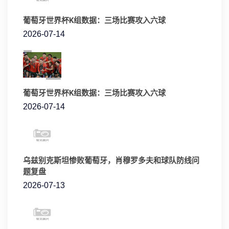
葡萄牙世界杯K组数据：三场比赛攻入六球
2026-07-14
葡萄牙世界杯K组数据：三场比赛攻入六球
2026-07-14
乌兹别克斯坦惨败葡萄牙，肖穆罗多夫和球队防线问
题复盘
2026-07-13