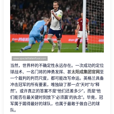
当然，世界杯的不确定性永远存在。一次成功的定位
球战术、一名门将的神勇发挥、甚
太阳成集团官网
至
一个裁判的判罚尺度，都可能改写命运。英格兰具备
冲击冠军的所有要素，唯独缺了那一点“天时”与“释
然”。或许真正的答案不是“他们还差多少”，而是“他
们能否在最关键时刻放下‘必须赢’的执念”。毕竟，冠
军属于踢得最好的球队，也属于最敢于做自己的球
队。