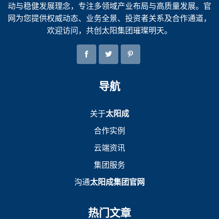
动与稳健发展理念，专注多领域产业布局与高质量发展。官
网为您提供权威动态、业务全景、投资者关系及合作通道，
欢迎访问，共创太阳集团璀璨明天。
导航
关于
太阳成
合作实例
云端资讯
集团服务
沟通
太阳成集团官网
热门文章