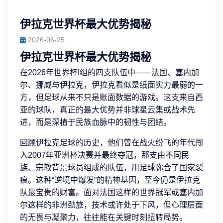
伊拉克世界杯最大优势揭秘
2026-06-25
伊拉克世界杯最大优势揭秘
在2026年世界杯I组的四支队伍中——法国、塞内加
尔、挪威与伊拉克，伊拉克看似是纸面实力最弱的一
方，但足球从来不只是账面数据的游戏。这支来自西
亚的球队，真正的最大优势并非球星云集或战术先
进，而是深植于民族血脉中的韧性与团结。
回顾伊拉克足球的历史，他们曾在战火纷飞的年代闯
入2007年亚洲杯决赛并最终夺冠，那支由不同民
族、宗教背景球员组成的队伍，用足球弥合了国家裂
痕。这种“逆境中爆发”的精神基因，至今仍是伊拉克
队最宝贵的财富。面对法国这样的世界冠军或塞内加
尔这样的非洲劲旅，技术或许处于下风，但心理层面
的无畏与凝聚力，往往能在关键时刻扭转局势。