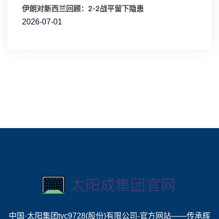
伊朗对新西兰回顾：2-2战平留下隐患
2026-07-01
中国·太阳集团tyc9728(股份)有限公司-官方网站——传承辉