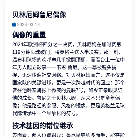
贝林厄姆鲁尼偶像
2026-03-13
偶像的重量
2024年欧洲杯四分之一决赛，贝林厄姆在加时赛第
119分钟头球破门，将英格兰送入半决赛。那一刻，
温布利球场的欢呼声几乎掀翻顶棚，而看台上一位中
年男人起立鼓掌——韦恩·鲁尼。这一幕被镜头捕
捉，迅速传遍社交网络。对贝林厄姆而言，这不仅是
国家队的关键进球，更是一次跨越时代的回应：那个
曾在他卧室海报上微笑的曼联7号，如今正亲眼见证
他的成长。鲁尼之于贝林厄姆，从来不只是童年偶
像；他是路径的参照、风格的镜像，更是英格兰足球
代际传承中一个具象化的符号。
技术基因的错位继承
表面看，两人位置迥异：鲁尼是锋线多面手，能突能