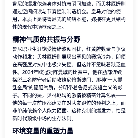
鲁尼的爆发依赖身体对抗与瞬间加速，而贝林厄姆则
通过空间阅读与节奏控制制造机会。皇马对他的使
用，本质上是将鲁尼式的终结本能，嫁接在更具结构
性的现代中场框架之上。
精神气质的共振与分野
鲁尼职业生涯饱受情绪波动困扰，红黄牌数量与争议
动作频发；贝林厄姆则展现出罕见的赛场冷静，即便
在高强度对抗中也极少失控。但这并不意味着缺乏血
性。2024年欧冠对阵曼城的比赛中，他在肋部连续
摆脱三名防守者后助攻维尼修斯破门，那种“一人搅
乱全局”的孤胆气质，分明带着鲁尼式英雄主义的影
子。不同的是，贝林厄姆的激情被精密计算包裹——
他的每一次前压都建立在对队友跑位的预判之上，而
非单纯依赖个人能力硬凿。这种克制的爆发力，恰是
新时代顶级中场的生存法则。
环境变量的重塑力量