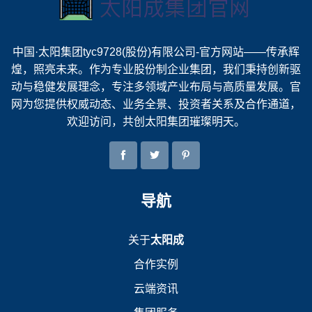
中国·太阳集团tyc9728(股份)有限公司-官方网站——传承辉
煌，照亮未来。作为专业股份制企业集团，我们秉持创新驱
动与稳健发展理念，专注多领域产业布局与高质量发展。官
网为您提供权威动态、业务全景、投资者关系及合作通道，
欢迎访问，共创太阳集团璀璨明天。
导航
关于
太阳成
合作实例
云端资讯