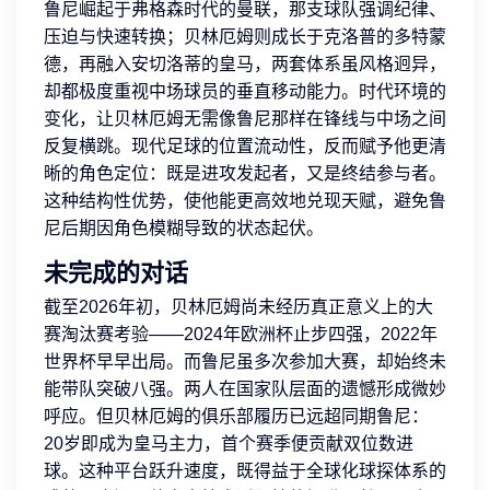
鲁尼崛起于弗格森时代的曼联，那支球队强调纪律、
压迫与快速转换；贝林厄姆则成长于克洛普的多特蒙
德，再融入安切洛蒂的皇马，两套体系虽风格迥异，
却都极度重视中场球员的垂直移动能力。时代环境的
变化，让贝林厄姆无需像鲁尼那样在锋线与中场之间
反复横跳。现代足球的位置流动性，反而赋予他更清
晰的角色定位：既是进攻发起者，又是终结参与者。
这种结构性优势，使他能更高效地兑现天赋，避免鲁
尼后期因角色模糊导致的状态起伏。
未完成的对话
截至2026年初，贝林厄姆尚未经历真正意义上的大
赛淘汰赛考验——2024年欧洲杯止步四强，2022年
世界杯早早出局。而鲁尼虽多次参加大赛，却始终未
能带队突破八强。两人在国家队层面的遗憾形成微妙
呼应。但贝林厄姆的俱乐部履历已远超同期鲁尼：
20岁即成为皇马主力，首个赛季便贡献双位数进
球。这种平台跃升速度，既得益于全球化球探体系的