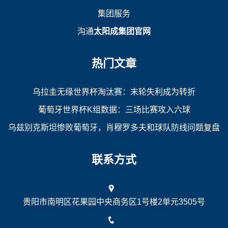
集团服务
沟通
太阳成集团官网
热门文章
乌拉圭无缘世界杯淘汰赛：末轮失利成为转折
葡萄牙世界杯K组数据：三场比赛攻入六球
乌兹别克斯坦惨败葡萄牙，肖穆罗多夫和球队防线问题复盘
联系方式
贵阳市南明区花果园中央商务区1号楼2单元3505号