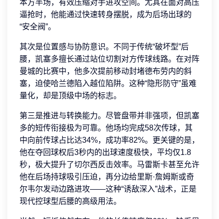
本方半场，有效压缩对手进攻空间。尤其在面对高压
逼抢时，他能通过快速转身摆脱，成为后场出球的
“安全阀”。
其次是位置感与协防意识。不同于传统“破坏型”后
腰，凯塞多擅长通过站位切割对方传球线路。在对阵
曼城的比赛中，他多次提前移动封堵德布劳内的斜
塞，迫使哈兰德陷入越位陷阱。这种“隐形防守”虽难
量化，却是顶级中场的标志。
第三是推进与转换能力。尽管盘带并非强项，但凯塞
多的短传衔接极为可靠。他场均完成58次传球，其
中向前传球占比达34%，成功率82%。更关键的是，
他在夺回球权后3秒内的出球速度极快，平均仅1.8
秒，极大提升了切尔西反击效率。马雷斯卡甚至允许
他在后场持球吸引压迫，再分边给里斯·詹姆斯或奇
尔韦尔发动边路进攻——这种“诱敌深入”战术，正是
现代控球型后腰的高级用法。