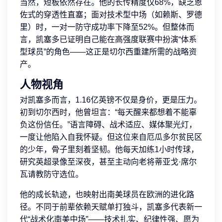
当然，短板依然存在。他的长传精度仅68%，缺乏恩
佐式的穿透性直塞；面对技术型中场（如赖斯、罗德
里）时，一对一防守成功率下降至52%。但整体而
言，凯塞多已证明自己能在高强度联赛中扮演“体系
型球员”的角色——这正是切尔西重建所需的战略资
产。
人物视角
对凯塞多而言，1.16亿英镑不仅是身价，更是压力。
初到切尔西时，他曾坦言：“每天醒来都想着不能辜
负这份信任。”语言障碍、战术适应、媒体聚光灯，
一度让他陷入自我怀疑。但这位来自厄瓜多尔贫民区
的少年，骨子里刻着坚韧。他每天加练1小时传球，
研究英超录像至深夜，甚至主动向老将蒂亚戈·席尔
瓦请教防守选位。
他的成长轨迹，也映射出南美球员在欧洲的进化路
径。不同于前辈依赖天赋单打独斗，凯塞多代表新一
代“战术化南美中场”——技术扎实、纪律性强、愿为