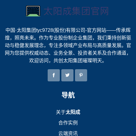
中国·太阳集团tyc9728(股份)有限公司-官方网站——传承辉
煌，照亮未来。作为专业股份制企业集团，我们秉持创新驱
动与稳健发展理念，专注多领域产业布局与高质量发展。官
网为您提供权威动态、业务全景、投资者关系及合作通道，
欢迎访问，共创太阳集团璀璨明天。
导航
关于
太阳成
合作实例
云端资讯