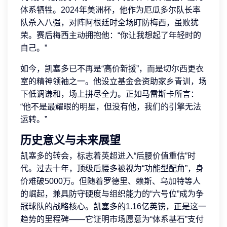
体系牺牲。2024年美洲杯，他作为厄瓜多尔队长率
队杀入八强，对阵阿根廷时全场盯防梅西，虽败犹
荣。赛后梅西主动拥抱他：“你让我想起了年轻时的
自己。”
如今，凯塞多已不再是“高价新援”，而是切尔西更衣
室的精神领袖之一。他设立基金会资助家乡青训，场
下低调谦和，场上拼尽全力。正如马雷斯卡所言：
“他不是最耀眼的明星，但没有他，我们的引擎无法
运转。”
历史意义与未来展望
凯塞多的转会，标志着英超进入“后腰价值重估”时
代。过去十年，顶级后腰多被视为“功能型配角”，身
价难破5000万。但随着罗德里、赖斯、乌加特等人
的崛起，兼具防守硬度与组织能力的“六号位”成为争
冠球队的战略核心。凯塞多的1.16亿英镑，正是这一
趋势的里程碑——它证明市场愿意为“体系基石”支付