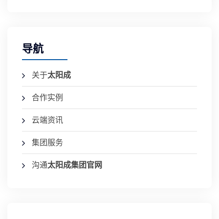
导航
关于
太阳成
合作实例
云端资讯
集团服务
沟通
太阳成集团官网