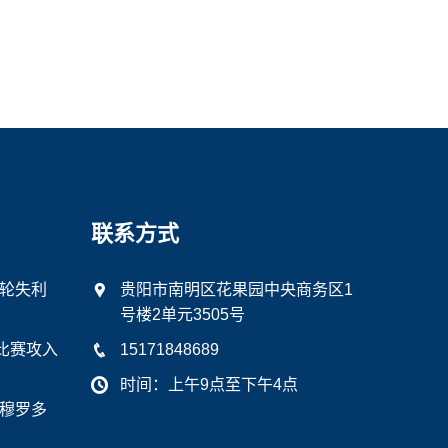
联系方式
轮失利
贵阳市南明区花果园中央商务区1
号楼2单元3505号
比赛攻入
15171848689
时间：上午9点至下午4点
穆罗多