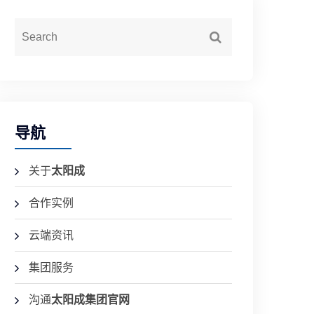
导航
关于
太阳成
合作实例
云端资讯
集团服务
沟通
太阳成集团官网