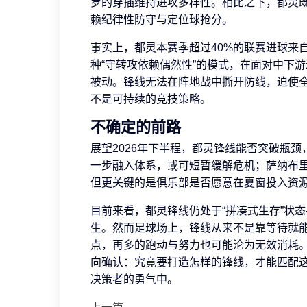
罗的穿插维持进攻多样性。相比之下，都灵
赖纪律性防守与定位球抢分。
事实上，都灵本赛季超过40%的联赛进球来
种“守转攻依赖偶然性”的模式，在面对中下
被动。锋线无法在阵地战中撕开防线，迫使
不是可持续的竞技策略。
不确定的前路
展望2026年下半程，都灵锋线能否突破瓶
一步融入体系，或可短暂缓解危机；萨纳布
但更关键的是俱乐部是否愿意在夏窗投入资
目前来看，都灵锋线仍处于“拼凑式生存”状
生。然而足球场上，锋线从来不是靠等待就
点，再多的跑动与努力也可能沦为无效消耗
向确认：究竟要打造怎样的锋线，才能匹配
决策者的勇气中。