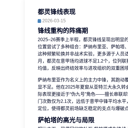
都灵锋线表现
2026-03-15
锋线重构的阵痛期
2025–26赛季上半程，都灵锋线呈现出明
位置尝试了多种组合：萨纳布里亚、萨帕塔、
这种频繁轮换并非战术实验，更多源于人员适
月，都灵在意甲场均进球不足1.2个，位列
均值，反映出终结效率与进攻组织的双重困
萨纳布里亚作为名义上的主力中锋，其跑动
显不足。他在2025年夏窗从亚特兰大永久
际表现更接近于“伪九号”角色——擅长串联却难
门次数仅为2.1次，远低于意甲中锋平均水平
定位，使得都灵前场缺乏稳定的支点与爆破
萨帕塔的高光与局限