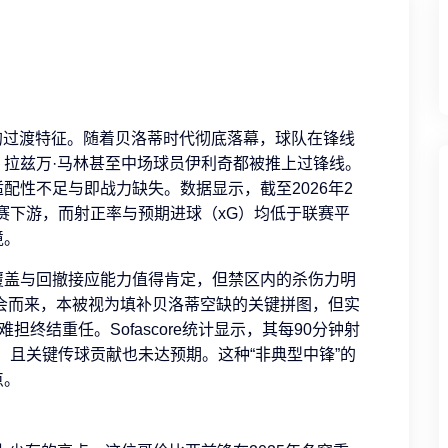
显的过渡特征。随着贝洛蒂时代彻底落幕，球队在锋线
拉兹万·马林甚至中场球员伊利奇都被推上过锋线。
配性不足与即战力缺失。数据显示，截至2026年2
联赛下游，而射正率与预期进球（xG）均低于联赛平
境。
覆盖与回撤接应能力值得肯定，但禁区内的杀伤力明
转会而来，本被视为填补贝洛蒂空缺的关键拼图，但实
担终结重任。Sofascore统计显示，其每90分钟射
，且关键传球贡献也未达预期。这种“非典型中锋”的
点。