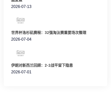
题复盘
2026-07-13
世界杯洛杉矶赛程：32强淘汰赛重要场次整理
2026-07-04
伊朗对新西兰回顾：2-2战平留下隐患
2026-07-01