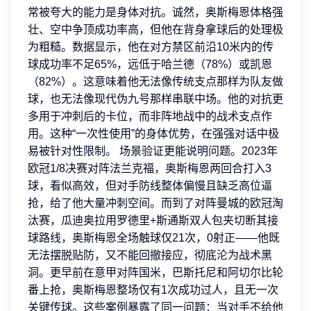
常被夸大的能力是身体对抗。诚然，奥斯梅恩体格强
壮、空中争顶成功率高，但他在背身拿球后的处理极
为粗糙。数据显示，他在对方禁区前沿10米内的传
球成功率不足65%，远低于哈兰德（78%）或凯恩
（82%）。这意味着他无法像传统支点那样为队友做
球，也无法像现代伪九号那样串联中场。他的对抗更
多用于冲刺后的卡位，而非阵地战中的战术支点作
用。这种“一次性使用”的身体优势，在强强对话中极
易被针对性限制。 场景验证更能说明问题。2023年
欧冠1/8决赛对阵法兰克福，奥斯梅恩两回合打入3
球，看似高效，但对手防线整体偏慢且缺乏高位逼
抢，给了他大量冲刺空间。而到了对阵曼城的欧冠淘
汰赛，瓜迪奥拉用罗德里+斯通斯双人包夹切断其接
球路线，奥斯梅恩全场触球仅21次，0射正——他既
无法摆脱贴防，又不能回撤接应，彻底沦为战术黑
洞。更早前在意甲对阵国米，巴斯托尼和阿切尔比轮
番上抢，奥斯梅恩整场仅有1次成功过人，且无一次
关键传球。这些案例暴露了同一问题：当对手不给他