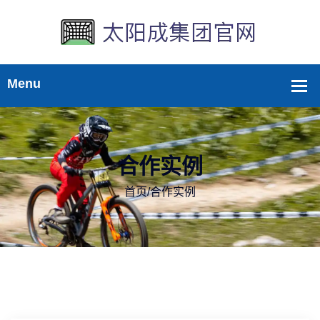
合作实例
首页
/
合作实例