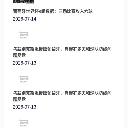
葡萄牙世界杯K组数据：三场比赛攻入六球
2026-07-14
乌兹别克斯坦惨败葡萄牙，肖穆罗多夫和球队防线问
题复盘
2026-07-13
乌兹别克斯坦惨败葡萄牙，肖穆罗多夫和球队防线问
题复盘
2026-07-13