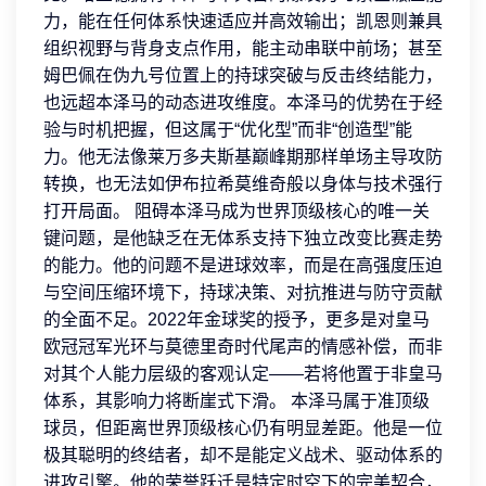
力，能在任何体系快速适应并高效输出；凯恩则兼具
组织视野与背身支点作用，能主动串联中前场；甚至
姆巴佩在伪九号位置上的持球突破与反击终结能力，
也远超本泽马的动态进攻维度。本泽马的优势在于经
验与时机把握，但这属于“优化型”而非“创造型”能
力。他无法像莱万多夫斯基巅峰期那样单场主导攻防
转换，也无法如伊布拉希莫维奇般以身体与技术强行
打开局面。 阻碍本泽马成为世界顶级核心的唯一关
键问题，是他缺乏在无体系支持下独立改变比赛走势
的能力。他的问题不是进球效率，而是在高强度压迫
与空间压缩环境下，持球决策、对抗推进与防守贡献
的全面不足。2022年金球奖的授予，更多是对皇马
欧冠冠军光环与莫德里奇时代尾声的情感补偿，而非
对其个人能力层级的客观认定——若将他置于非皇马
体系，其影响力将断崖式下滑。 本泽马属于准顶级
球员，但距离世界顶级核心仍有明显差距。他是一位
极其聪明的终结者，却不是能定义战术、驱动体系的
进攻引擎。他的荣誉跃迁是特定时空下的完美契合，