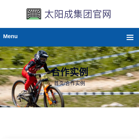
合作实例
首页
/
合作实例