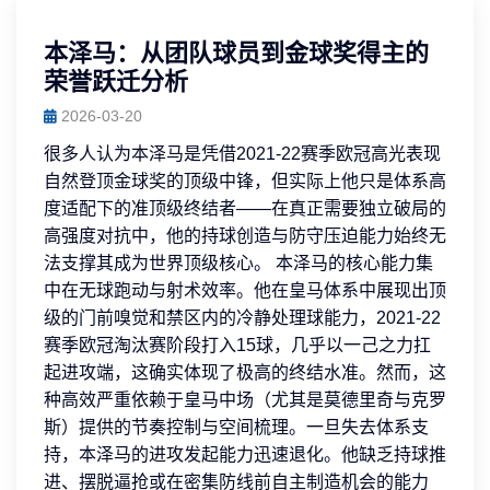
本泽马：从团队球员到金球奖得主的
荣誉跃迁分析
2026-03-20
很多人认为本泽马是凭借2021-22赛季欧冠高光表现
自然登顶金球奖的顶级中锋，但实际上他只是体系高
度适配下的准顶级终结者——在真正需要独立破局的
高强度对抗中，他的持球创造与防守压迫能力始终无
法支撑其成为世界顶级核心。 本泽马的核心能力集
中在无球跑动与射术效率。他在皇马体系中展现出顶
级的门前嗅觉和禁区内的冷静处理球能力，2021-22
赛季欧冠淘汰赛阶段打入15球，几乎以一己之力扛
起进攻端，这确实体现了极高的终结水准。然而，这
种高效严重依赖于皇马中场（尤其是莫德里奇与克罗
斯）提供的节奏控制与空间梳理。一旦失去体系支
持，本泽马的进攻发起能力迅速退化。他缺乏持球推
进、摆脱逼抢或在密集防线前自主制造机会的能力