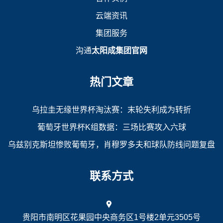
云端资讯
集团服务
沟通
太阳成集团官网
热门文章
乌拉圭无缘世界杯淘汰赛：末轮失利成为转折
葡萄牙世界杯K组数据：三场比赛攻入六球
乌兹别克斯坦惨败葡萄牙，肖穆罗多夫和球队防线问题复盘
联系方式
贵阳市南明区花果园中央商务区1号楼2单元3505号