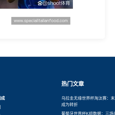
热门文章
阳成
乌拉圭无缘世界杯淘汰赛：末
成为转折
例
葡萄牙世界杯K组数据：三场