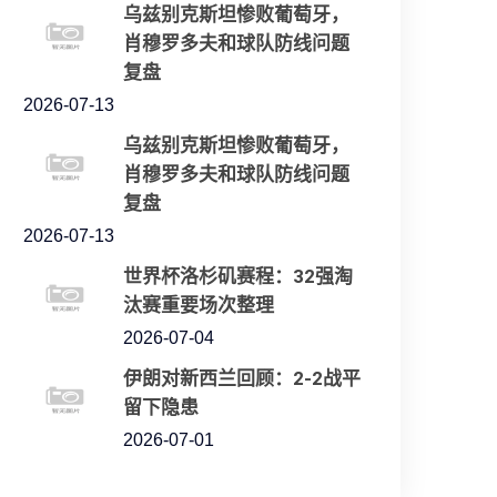
乌兹别克斯坦惨败葡萄牙，
肖穆罗多夫和球队防线问题
复盘
2026-07-13
乌兹别克斯坦惨败葡萄牙，
肖穆罗多夫和球队防线问题
复盘
2026-07-13
世界杯洛杉矶赛程：32强淘
汰赛重要场次整理
2026-07-04
伊朗对新西兰回顾：2-2战平
留下隐患
2026-07-01