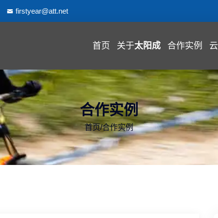
firstyear@att.net
首页
关于
太阳成
合作实例
云
合作实例
首页
/
合作实例