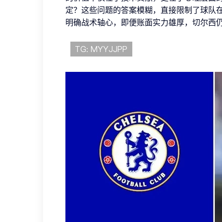
定？这些问题的答案模糊，直接限制了球队
明确战术轴心，即便账面实力雄厚，切尔西