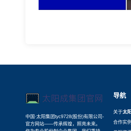
导航
关于
太
中国·太阳集团tyc9728(股份)有限公司-
合作实
官方网站——传承辉煌，照亮未来。