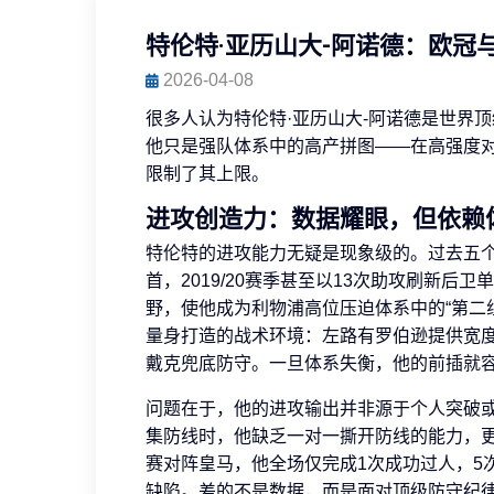
特伦特·亚历山大-阿诺德：欧冠
2026-04-08
很多人认为特伦特·亚历山大-阿诺德是世界
他只是强队体系中的高产拼图——在高强度
限制了其上限。
进攻创造力：数据耀眼，但依赖
特伦特的进攻能力无疑是现象级的。过去五
首，2019/20赛季甚至以13次助攻刷新
野，使他成为利物浦高位压迫体系中的“第二
量身打造的战术环境：左路有罗伯逊提供宽
戴克兜底防守。一旦体系失衡，他的前插就
问题在于，他的进攻输出并非源于个人突破
集防线时，他缺乏一对一撕开防线的能力，
赛对阵皇马，他全场仅完成1次成功过人，5
缺陷。差的不是数据，而是面对顶级防守纪