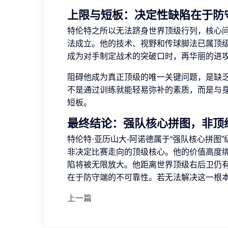
上限与短板：决定性缺陷在于防
特伦特之所以无法跻身世界顶级行列，核心
法成立。他的技术、视野和传球脚法已属顶
成为对手制定战术的突破口时，再华丽的进
阻碍他成为真正顶级的唯一关键问题，是缺
不是通过训练就能轻易弥补的素质，而是与
短板。
最终结论：强队核心拼图，非顶
特伦特·亚历山大-阿诺德属于“强队核心拼图
非决定比赛走向的顶级核心。他的价值高度
陷将被无限放大。他距离世界顶级右后卫仍
在于防守端的不可靠性。若无法解决这一根本
上一篇