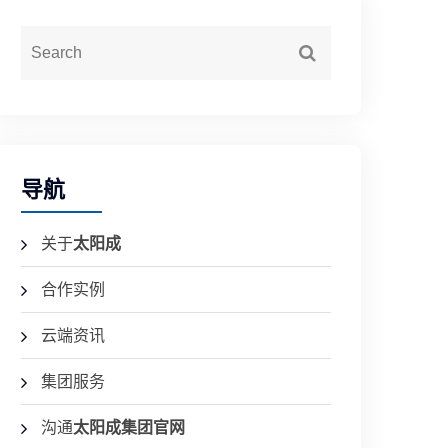
导航
关于
太阳成
合作实例
云端资讯
集团服务
沟通
太阳成集团官网