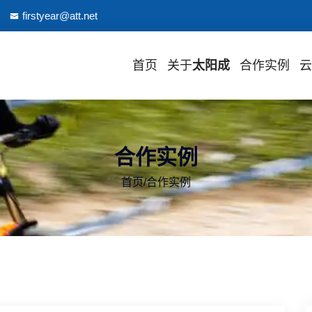
firstyear@att.net
首页
关于
太阳成
合作实例
云
合作实例
首页
/
合作实例