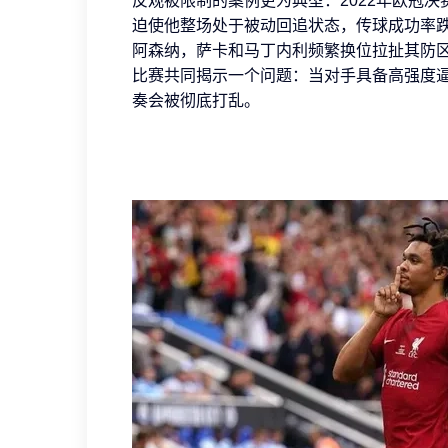
反观被限制的案例更为典型：2022年欧冠
迫使他整场处于被动回追状态，传球成功率跌至
阿森纳，萨卡和马丁内利频繁换位拉扯其防
比赛共同揭示一个问题：当对手具备高强度
奏会被彻底打乱。