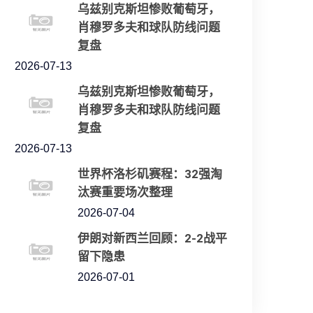
乌兹别克斯坦惨败葡萄牙，
肖穆罗多夫和球队防线问题
复盘
2026-07-13
乌兹别克斯坦惨败葡萄牙，
肖穆罗多夫和球队防线问题
复盘
2026-07-13
世界杯洛杉矶赛程：32强淘
汰赛重要场次整理
2026-07-04
伊朗对新西兰回顾：2-2战平
留下隐患
2026-07-01