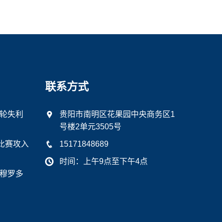
联系方式
轮失利
贵阳市南明区花果园中央商务区1
号楼2单元3505号
比赛攻入
15171848689
时间：上午9点至下午4点
穆罗多