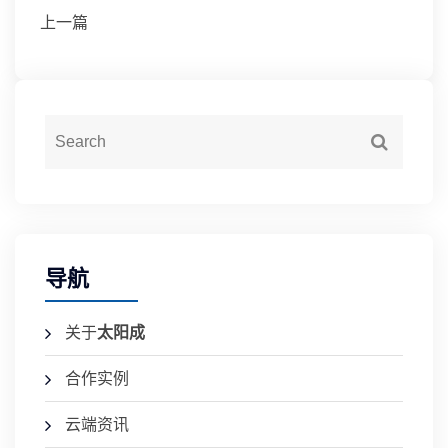
上一篇
导航
关于
太阳成
合作实例
云端资讯