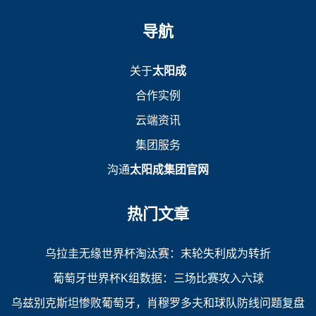
导航
关于
太阳成
合作实例
云端资讯
集团服务
沟通
太阳成集团官网
热门文章
乌拉圭无缘世界杯淘汰赛：末轮失利成为转折
葡萄牙世界杯K组数据：三场比赛攻入六球
乌兹别克斯坦惨败葡萄牙，肖穆罗多夫和球队防线问题复盘