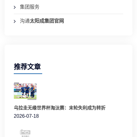
集团服务
沟通
太阳成集团官网
推荐文章
乌拉圭无缘世界杯淘汰赛：末轮失利成为转折
2026-07-18