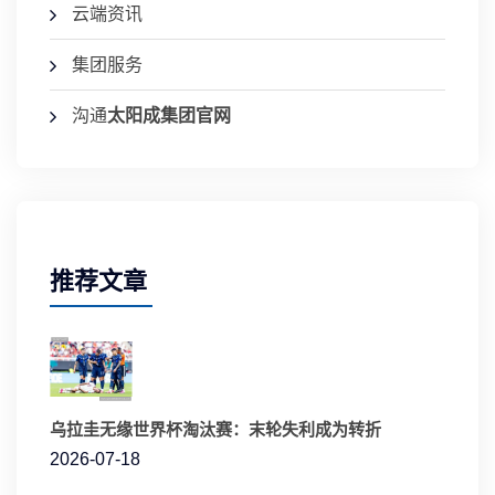
云端资讯
集团服务
沟通
太阳成集团官网
推荐文章
乌拉圭无缘世界杯淘汰赛：末轮失利成为转折
2026-07-18