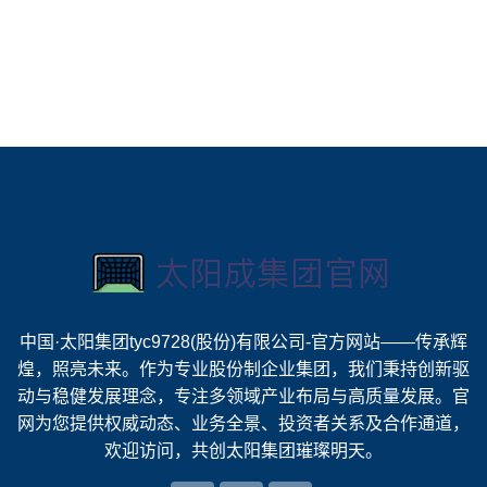
中国·太阳集团tyc9728(股份)有限公司-官方网站——传承辉
煌，照亮未来。作为专业股份制企业集团，我们秉持创新驱
动与稳健发展理念，专注多领域产业布局与高质量发展。官
网为您提供权威动态、业务全景、投资者关系及合作通道，
欢迎访问，共创太阳集团璀璨明天。