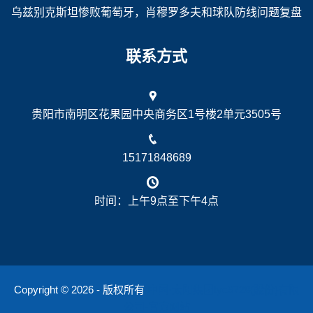
乌兹别克斯坦惨败葡萄牙，肖穆罗多夫和球队防线问题复盘
联系方式
贵阳市南明区花果园中央商务区1号楼2单元3505号
15171848689
时间：上午9点至下午4点
Copyright © 2026 - 版权所有
中国·太阳集团tyc9728(股份)有限
公司-官方网站