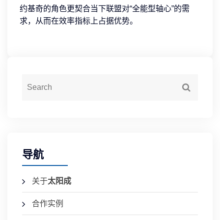
约基奇的角色更契合当下联盟对“全能型轴心”的需
求，从而在效率指标上占据优势。
导航
关于
太阳成
合作实例