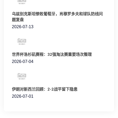
乌兹别克斯坦惨败葡萄牙，肖穆罗多夫和球队防线问
题复盘
2026-07-13
世界杯洛杉矶赛程：32强淘汰赛重要场次整理
2026-07-04
伊朗对新西兰回顾：2-2战平留下隐患
2026-07-01