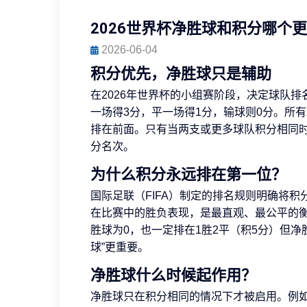
2026世界杯净胜球和积分哪个
2026-06-04
积分优先，净胜球只是辅助
在2026年世界杯的小组赛阶段，决定球队
一场得3分，平一场得1分，输球则0分。所
排在前面。只有当两支或更多球队积分相同
分名次。
为什么积分永远排在第一位？
国际足联（FIFA）制定的排名规则明确将
在比赛中的胜负表现，是最直观、最公平的衡
胜球为0，也一定排在1胜2平（积5分）但净
球”更重要。
净胜球什么时候起作用？
净胜球只在积分相同的情况下才被启用。例如