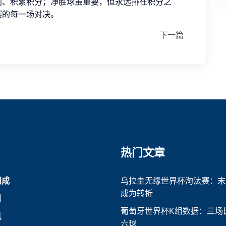
利、积累积分；净胜球虽重要，但永远排在积分之
赛的每一场对决。
下一篇
热门文章
阳成
乌拉圭无缘世界杯淘汰赛：末
成为转折
例
葡萄牙世界杯K组数据：三场
讯
六球