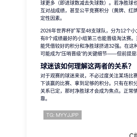
球更多（即进球数减去失球数）。若净胜球
互对战成绩，甚至公平竞赛积分（黄牌、红牌
定性因素。
2026年世界杯扩军至48支球队，分为12个小
有8个成绩最好的小组第三也能晋级淘汰赛
能凭借较好的积分和净胜球挤进32强。在这
可能成为“压哨晋级”的关键细节——但前提
球迷该如何理解这两者的关系？
对于观赛的球迷来说，不必过度关注某场比赛
下该赢的比赛、拿到足够的积分。只有在积
关系已定，那时净胜球才会成为焦点。正常
靠。