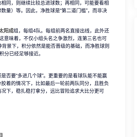
也相同，则继续比较总进球数；再相同，可能要看相
数量）等。因此，净胜球是“第二道门槛”，而非决
太阳成
组，每组4队。每组前两名直接出线，此外还
。这意味着，不仅小组头名之争激烈，连第三名也可
种背景下，积分依然是能否晋级的基础，而净胜球则
是积分已经足够接近。
是否要“多进几个球”。更重要的是看球队能不能赢
分胶着的情况下，比如最后一轮前两队同分，且胜负
情况下，稳扎稳打拿分，远比冒险追求大比分更可