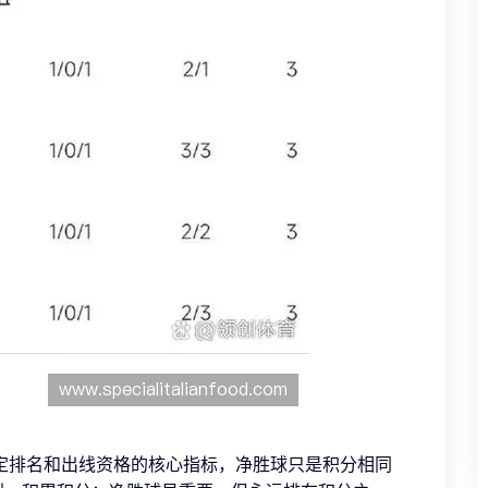
决定排名和出线资格的核心指标，净胜球只是积分相同