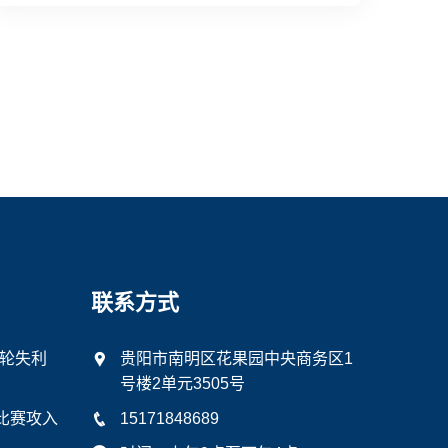
联系方式
轮失利
贵阳市南明区花果园中央商务区1
号楼2单元3505号
比赛攻入
15171848689