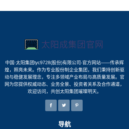
中国·太阳集团tyc9728(股份)有限公司-官方网站——传承辉
煌，照亮未来。作为专业股份制企业集团，我们秉持创新驱
动与稳健发展理念，专注多领域产业布局与高质量发展。官
网为您提供权威动态、业务全景、投资者关系及合作通道，
欢迎访问，共创太阳集团璀璨明天。
导航