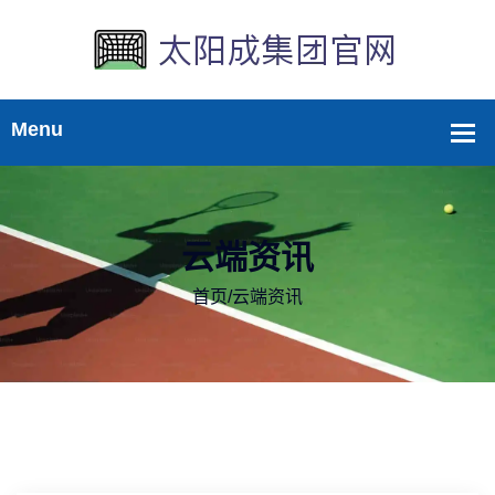
云端资讯
首页
/
云端资讯