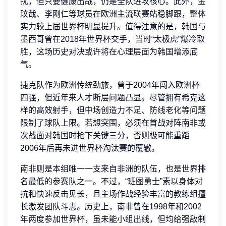
扰，但只要健康出战，仍是全队进攻核心。此外，金
玟哉、李刚仁等球员在欧洲主流联赛站稳脚跟，整体
实力较上届世界杯明显提升。值得注意的是，韩国与
墨西哥曾在2018年世界杯交手，当时“太极虎”爆冷取
胜，这场历史对决或许将在心理层面为韩国增添底
气。
捷克队作为欧洲传统劲旅，曾于2004年闯入欧洲杯
四强，但近年来人才断层问题凸显。尽管拥有希克这
样的高效射手，但中场创造力不足、防线老化等问题
限制了球队上限。若想突围，必须在首战对阵南非或
次战面对韩国时抢下关键三分，否则极可能重蹈
2006年后再未进世界杯淘汰赛的覆辙。
南非则是本组唯一一支来自非洲的队伍，也是世界排
名最低的参赛队之一。不过，“班图勇士”素以身体对
抗和快速反击见长，且主场作战经验丰富的教练组擅
长激发团队斗志。历史上，南非曾在1998年和2002
年两度参加世界杯，虽未能小组出线，但均给强敌制