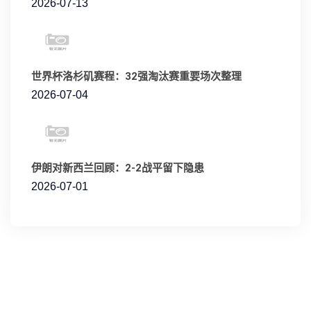
2026-07-13
世界杯洛杉矶赛程：32强淘汰赛重要场次整理
2026-07-04
伊朗对新西兰回顾：2-2战平留下隐患
2026-07-01