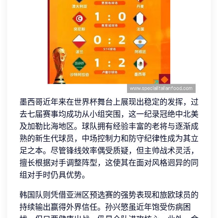
墨西哥近年来在世界杯舞台上展现出稳定的发挥，过
去七届赛事均成功从小组突围，这一纪录冠绝中北美
及加勒比海地区。球队拥有经验丰富的老将与逐渐成
熟的新生代球员，中场控制力和防守纪律性成为其立
足之本。尽管锋线效率偶受质疑，但主帅战术灵活，
擅长根据对手调整阵型，这使其在面对风格迥异的同
组对手时仍具优势。
韩国队则凭借亚洲区预选赛的强势表现和旅欧球员的
持续输出赢得外界信任。孙兴慜虽近年饱受伤病困