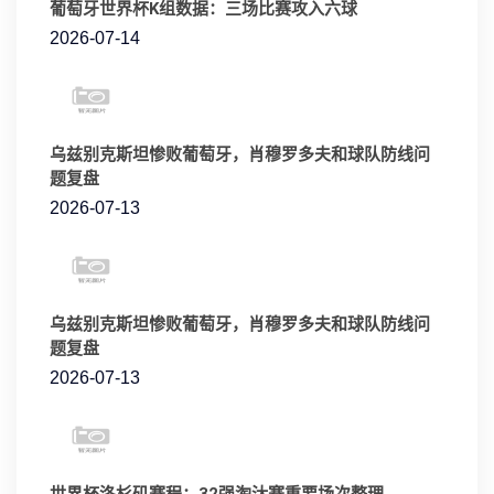
葡萄牙世界杯K组数据：三场比赛攻入六球
2026-07-14
乌兹别克斯坦惨败葡萄牙，肖穆罗多夫和球队防线问
题复盘
2026-07-13
乌兹别克斯坦惨败葡萄牙，肖穆罗多夫和球队防线问
题复盘
2026-07-13