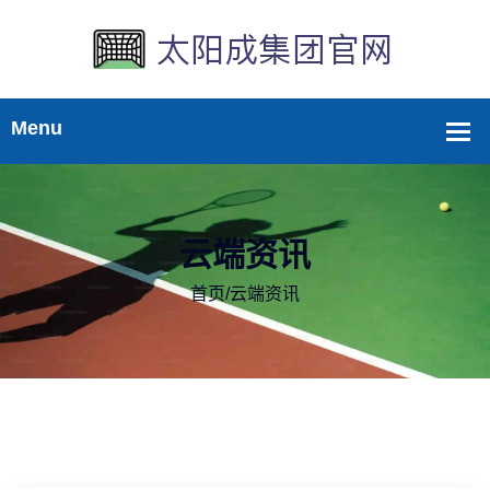
云端资讯
首页
/
云端资讯