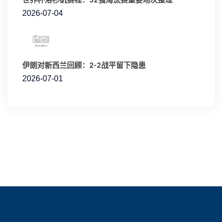
世界杯洛杉矶赛程：32强淘汰赛重要场次整理
2026-07-04
伊朗对新西兰回顾：2-2战平留下隐患
2026-07-01