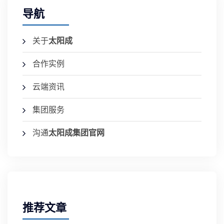
导航
关于
太阳成
合作实例
云端资讯
集团服务
沟通
太阳成集团官网
推荐文章