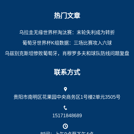
热门文章
乌拉圭无缘世界杯淘汰赛：末轮失利成为转折
葡萄牙世界杯K组数据：三场比赛攻入六球
乌兹别克斯坦惨败葡萄牙，肖穆罗多夫和球队防线问题复盘
联系方式
贵阳市南明区花果园中央商务区1号楼2单元3505号
15171848689