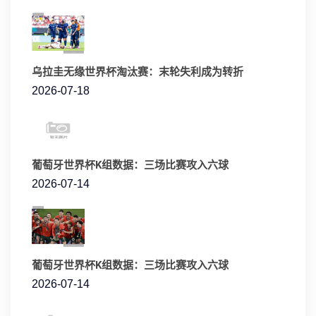
乌拉圭无缘世界杯淘汰赛：末轮失利成为转折
2026-07-18
葡萄牙世界杯K组数据：三场比赛攻入六球
2026-07-14
葡萄牙世界杯K组数据：三场比赛攻入六球
2026-07-14