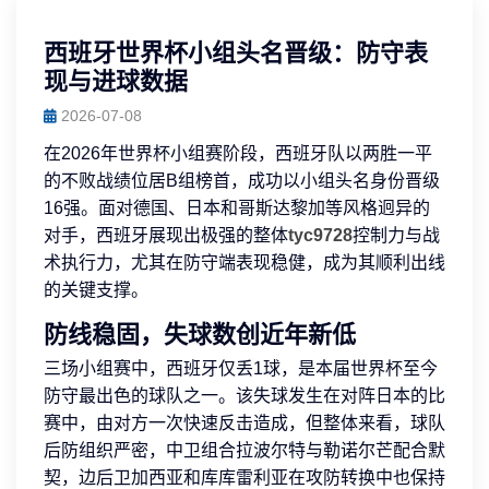
西班牙世界杯小组头名晋级：防守表
现与进球数据
2026-07-08
在2026年世界杯小组赛阶段，西班牙队以两胜一平
的不败战绩位居B组榜首，成功以小组头名身份晋级
16强。面对德国、日本和哥斯达黎加等风格迥异的
对手，西班牙展现出极强的整体
tyc9728
控制力与战
术执行力，尤其在防守端表现稳健，成为其顺利出线
的关键支撑。
防线稳固，失球数创近年新低
三场小组赛中，西班牙仅丢1球，是本届世界杯至今
防守最出色的球队之一。该失球发生在对阵日本的比
赛中，由对方一次快速反击造成，但整体来看，球队
后防组织严密，中卫组合拉波尔特与勒诺尔芒配合默
契，边后卫加西亚和库库雷利亚在攻防转换中也保持