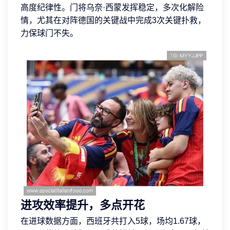
高度纪律性。门将乌奈·西蒙发挥稳定，多次化解险
情，尤其在对阵德国的关键战中完成3次关键扑救，
力保球门不失。
进攻效率提升，多点开花
在进球数据方面，西班牙共打入5球，场均1.67球，