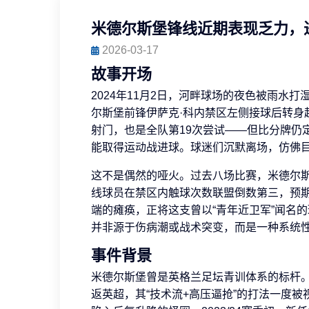
米德尔斯堡锋线近期表现乏力，
2026-03-17
故事开场
2024年11月2日，河畔球场的夜色被雨水
尔斯堡前锋伊萨克·科内禁区左侧接球后转身
射门，也是全队第19次尝试——但比分牌仍
能取得运动战进球。球迷们沉默离场，仿佛
这不是偶然的哑火。过去八场比赛，米德尔斯
线球员在禁区内触球次数联盟倒数第三，预期进
端的瘫痪，正将这支曾以“青年近卫军”闻名
并非源于伤病潮或战术突变，而是一种系统
事件背景
米德尔斯堡曾是英格兰足坛青训体系的标杆。2
返英超，其“技术流+高压逼抢”的打法一度被