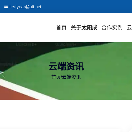
firstyear@att.net
首页
关于
太阳成
合作实例
云
云端资讯
首页
/
云端资讯