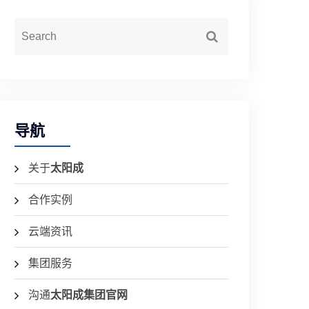
导航
关于
太阳成
合作实例
云端资讯
集团服务
沟通
太阳成集团官网