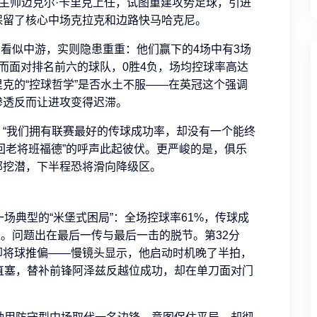
新任主帅迈克尔·卡里克上任，试图重建攻势足球，引进
保留了核心中场克拉克和边路快马哈克尼。
，看似中游，实则隐患重重：他们赢下的4场中有3场
而面对排名前六的球队，0胜4负，场均控球率高达
里克的“控球哲学”是否水土不服——在英冠这个强调
渗透反而让进攻变得迟滞。
“我们拥有联赛最好的传球成功率，却没有一个能终
召回老将班福德”的呼声此起彼伏。更严峻的是，俱乐
部挖潜，下半程恐将滑向降级区。
场典型的“米堡式困局”：全场控球率61%，传球成
射正。问题出在最后一传与最后一击的脱节。第32分
却将球推偏——慢镜头显示，他启动时机晚了半拍，
直塞，替补前锋阿泽兹反越位成功，却在单刀面对门