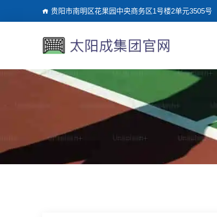
贵阳市南明区花果园中央商务区1号楼2单元3505号