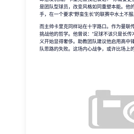
是团队型球员，改变风格如同重塑本能。他
手，在一个要求“野蛮生长”的联赛中水土不服
而主帅卡里克同样站在十字路口。作为曼联
挑战他的哲学。他曾说：“足球不该只是长传
义开始显得奢侈。助教团队建议他启用高中
队思路的失败。这场内心战争，或许比场上的