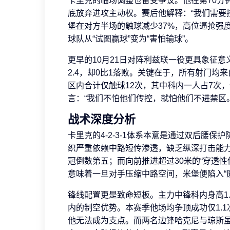
卡里克的临场调整也备受争议。他在第70分
底放弃进攻主动权。赛后他解释：“我们需要
堡在对方半场的触球减少37%，高位逼抢强度
球队从“试图赢球”变为“害怕输球”。
更早的10月21日对阵利兹联一役更具象征意
2.4，却0比1落败。关键在于，所有射门
区内合计仅触球12次，其中科内一人占7次
言：“我们不怕他们传控，就怕他们不进禁区
战术深度分析
卡里克的4-2-3-1体系本意是通过双后腰
织严重依赖中路短传渗透，缺乏纵深打击能力
冠倒数第五；而向前推进超过30米的“穿透性传
意味着一旦对手压缩中路空间，米堡便陷入“
锋线配置更是致命短板。主力中锋科内身高1
内的制空优势。本赛季他场均争顶成功仅1.
他无法成为支点。而两名边锋哈克尼与琼斯