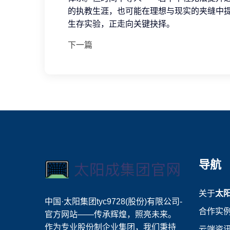
的执教生涯，也可能在理想与现实的夹缝中
生存实验，正走向关键抉择。
下一篇
导航
关于
太
中国·太阳集团tyc9728(股份)有限公司-
合作实
官方网站——传承辉煌，照亮未来。
作为专业股份制企业集团，我们秉持
云端资