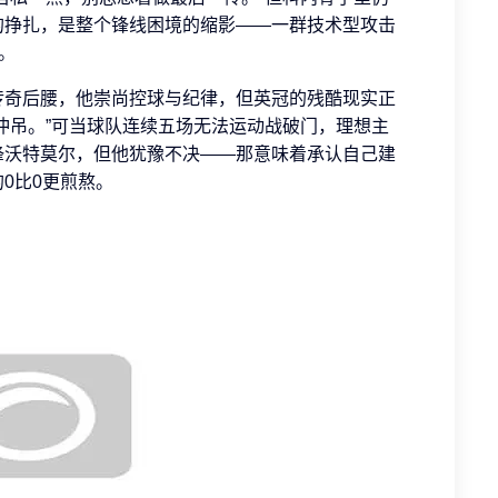
的挣扎，是整个锋线困境的缩影——一群技术型攻击
。
传奇后腰，他崇尚控球与纪律，但英冠的残酷现实正
冲吊。”可当球队连续五场无法运动战破门，理想主
锋沃特莫尔，但他犹豫不决——那意味着承认自己建
0比0更煎熬。