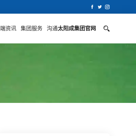
端资讯
集团服务
沟通
太阳成集团官网