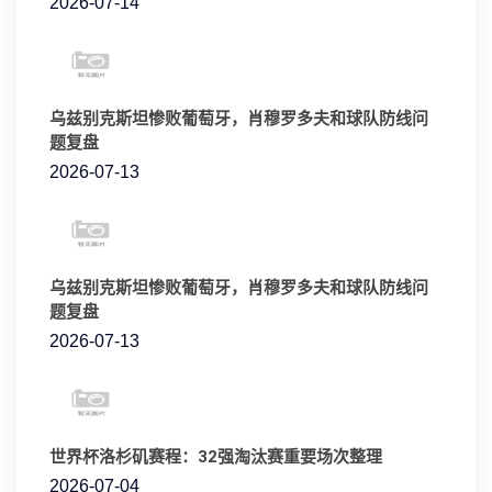
2026-07-14
乌兹别克斯坦惨败葡萄牙，肖穆罗多夫和球队防线问
题复盘
2026-07-13
乌兹别克斯坦惨败葡萄牙，肖穆罗多夫和球队防线问
题复盘
2026-07-13
世界杯洛杉矶赛程：32强淘汰赛重要场次整理
2026-07-04