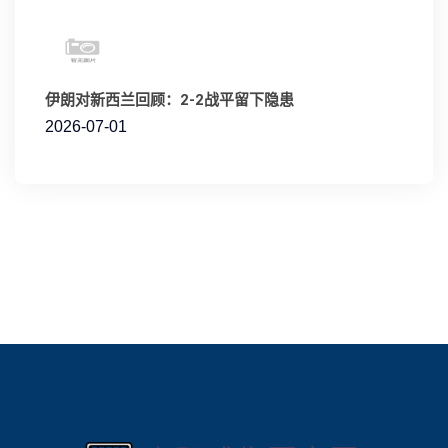
伊朗对新西兰回顾：2-2战平留下隐患
2026-07-01