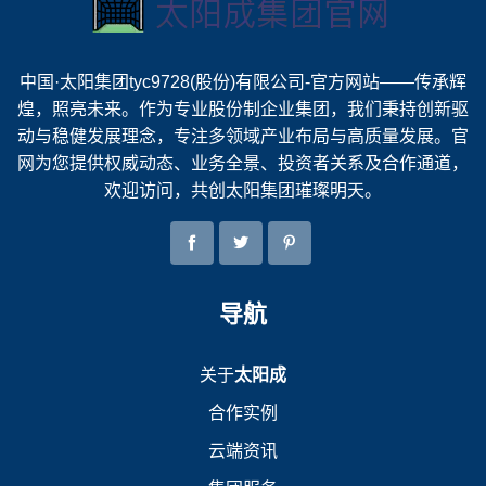
中国·太阳集团tyc9728(股份)有限公司-官方网站——传承辉
煌，照亮未来。作为专业股份制企业集团，我们秉持创新驱
动与稳健发展理念，专注多领域产业布局与高质量发展。官
网为您提供权威动态、业务全景、投资者关系及合作通道，
欢迎访问，共创太阳集团璀璨明天。
导航
关于
太阳成
合作实例
云端资讯