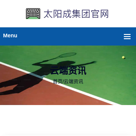
云端资讯
首页
/
云端资讯