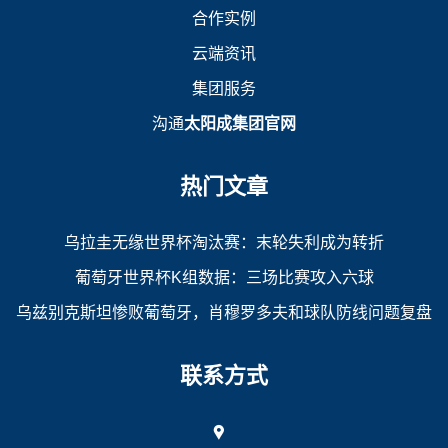
合作实例
云端资讯
集团服务
沟通
太阳成集团官网
热门文章
乌拉圭无缘世界杯淘汰赛：末轮失利成为转折
葡萄牙世界杯K组数据：三场比赛攻入六球
乌兹别克斯坦惨败葡萄牙，肖穆罗多夫和球队防线问题复盘
联系方式