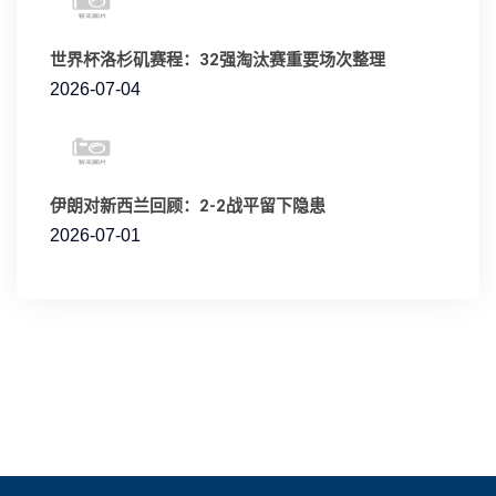
世界杯洛杉矶赛程：32强淘汰赛重要场次整理
2026-07-04
伊朗对新西兰回顾：2-2战平留下隐患
2026-07-01