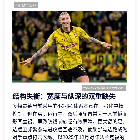
结构失衡：宽度与纵深的双重缺失
多特蒙德当前采用的4-2-3-1体系本意在于强化中场
控制，但在实际运行中，双后腰配置常因一人前插而
形同虚设，导致防线前缺乏有效屏障。更关键的是，
边后卫频繁参与进攻后回追不及，使肋部与边路成为
对手重点打击区域。以2025年12月对阵法兰克福的