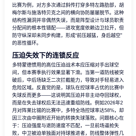
比赛为例，对方多次通过斜传打穿多特左路肋部，胡
梅尔斯与施洛特贝克之间的横向协防屡屡脱节。这种
结构性漏洞并非偶然失误，而是阵型设计与球员职责
分配间的根本性错配——进攻宽度依赖边卫拉开，但
防守纵深却未同步构建，形成“前压越猛，身后越空”
的恶性循环。
压迫失效下的连锁反应
多特蒙德惯用的高位压迫战术本应压缩对手出球空
间，但本赛季执行效果显著下滑。当第一道防线被突
破后，中后场缺乏二次拦截能力，导致对手轻易进入
危险区域。反直觉的是，球队在控球率占优的比赛中
失球反而更多——这说明其压迫并非主动夺回球权，
而是在失去球权后无法迅速重组防线。例如2026年2
月对阵莱比锡的比赛中，多特全场控球率达58%，却
因三次由中圈附近开始的转换失球落败。问题核心在
于：压迫强度与退防速度不匹配，一旦前场逼抢失
败，中卫被迫单独面对持球推进者，防线整体弹性几