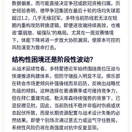
数据偏差，而可能直接决定争冠或欧冠资格归属。历
史经验表明，德甲争冠集团在最后十轮的场均失球若
超过1.2，几乎无缘冠军。多特当前防线若无法在短
期内重构攻防转换逻辑，即便进攻端持续高效，也难
逃“赢弱旅、输强队”的格局。尤其在一周双赛情境
下，体能下降将进一步放大协防漏洞，使原本可控的
风险演变为致命打击。
结构性困境还是阶段性波动？
从战术延续性看，多特蒙德近年始终围绕高位压迫与
快速推进构建体系，但防守端投入明显不足。俱乐部
在转会市场更倾向补强锋线而非后防，反映出战略优
先级的倾斜。这种选择在普通赛季或可维持竞争力，
但在拜仁重建完成、勒沃库森持续强势的背景下，已
显捉襟见肘。因此，当前防线不稳并非临时伤病或状
态起伏所致，而是长期资源配置与战术设计失衡的必
然结果。即便个别场次通过意志力或运气守住胜局，
系统性风险仍将在高强度对抗中反复显现。