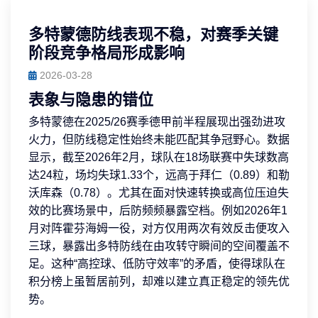
多特蒙德防线表现不稳，对赛季关键
阶段竞争格局形成影响
2026-03-28
表象与隐患的错位
多特蒙德在2025/26赛季德甲前半程展现出强劲进攻
火力，但防线稳定性始终未能匹配其争冠野心。数据
显示，截至2026年2月，球队在18场联赛中失球数高
达24粒，场均失球1.33个，远高于拜仁（0.89）和勒
沃库森（0.78）。尤其在面对快速转换或高位压迫失
效的比赛场景中，后防频频暴露空档。例如2026年1
月对阵霍芬海姆一役，对方仅用两次有效反击便攻入
三球，暴露出多特防线在由攻转守瞬间的空间覆盖不
足。这种“高控球、低防守效率”的矛盾，使得球队在
积分榜上虽暂居前列，却难以建立真正稳定的领先优
势。