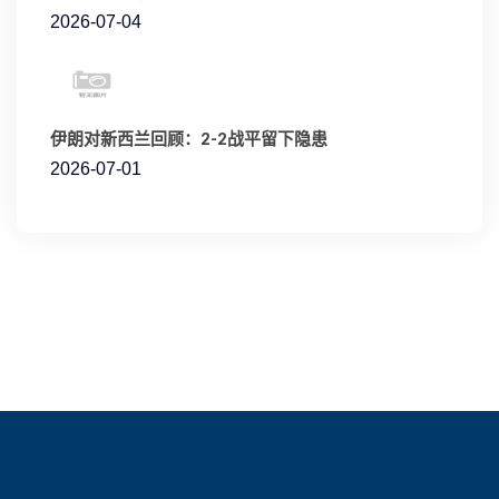
2026-07-04
伊朗对新西兰回顾：2-2战平留下隐患
2026-07-01