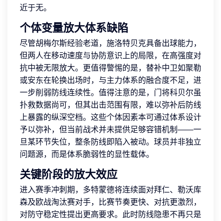
近于无。
个体变量放大体系缺陷
尽管胡梅尔斯经验老道，施洛特贝克具备出球能力，
但两人在移动速度与协防意识上的局限，在高强度对
抗中被无限放大。更值得警惕的是，替补中卫如聚勒
或安东在轮换出场时，与主力体系的融合度不足，进
一步削弱防线连续性。值得注意的是，门将科贝尔虽
扑救数据尚可，但其出击范围有限，难以弥补后防线
上暴露的纵深空档。这些个体因素本可通过体系设计
予以弥补，但当前战术并未提供足够容错机制——一
旦某环节失位，整条防线即陷入被动。球员并非独立
问题源，而是体系脆弱性的显性载体。
关键阶段的放大效应
进入赛季冲刺期，多特蒙德将连续面对拜仁、勒沃库
森及欧战淘汰赛对手，比赛节奏更快、对抗更激烈，
对防守稳定性提出更高要求。此时防线隐患不再只是