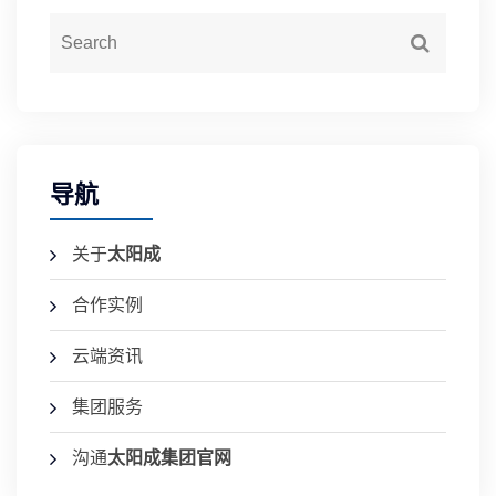
导航
关于
太阳成
合作实例
云端资讯
集团服务
沟通
太阳成集团官网