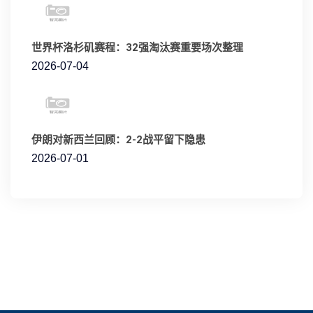
世界杯洛杉矶赛程：32强淘汰赛重要场次整理
2026-07-04
伊朗对新西兰回顾：2-2战平留下隐患
2026-07-01