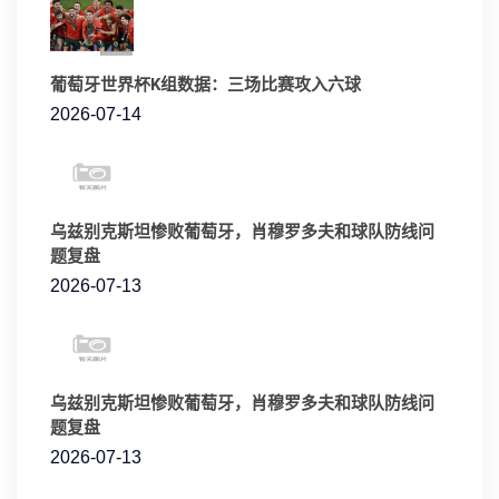
葡萄牙世界杯K组数据：三场比赛攻入六球
2026-07-14
乌兹别克斯坦惨败葡萄牙，肖穆罗多夫和球队防线问
题复盘
2026-07-13
乌兹别克斯坦惨败葡萄牙，肖穆罗多夫和球队防线问
题复盘
2026-07-13