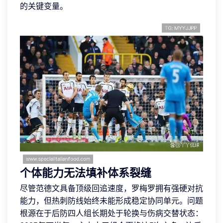
的关键变量。
个体能力无法填补体系裂缝
尽管范德文具备顶级回追速度，罗梅罗拥有强硬对抗
能力，但热刺防线始终未能形成稳定协同单元。问题
根源在于后防四人组长期处于轮换与伤病交替状态：