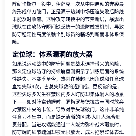
阵纽卡斯尔一役中，伊萨克一次从中圈启动的奔袭最
终形成单刀破门，正是源于热刺中场压迫失败后防线
未能及时收缩。这种攻守转换中的节奏断层，暴露出
球队在由攻转守瞬间缺乏统一的退防触发机制，导致
防守稳定性高度依赖个别球员的临场判断而非体系保
障。
定位球：体系漏洞的放大器
如果说运动战中的防守问题是战术选择带来的风险，
那么定位球防守的持续崩盘则揭示了训练层面的系统
性缺失。本赛季至今，热刺在英超已因角球和任意球
直接失球9次，占总失球数的近四成。更反常的是，
这些失球多发生在禁区内多人盯防却集体漏人的场景
下——如对阵富勒姆时，罗梅罗与德拉古辛同时放弃
对禁区中央的卡位，导致对手头球破门。这并非单纯
注意力不集中，而是缺乏清晰的区域-人盯人混合职
责分配。当进攻端能通过个人能力弥补战术瑕疵时，
防守端的细节疏漏却被无限放大，成为拖累整体表现