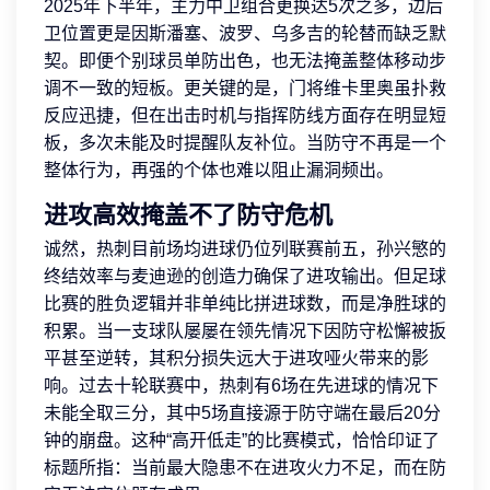
2025年下半年，主力中卫组合更换达5次之多，边后
卫位置更是因斯潘塞、波罗、乌多吉的轮替而缺乏默
契。即便个别球员单防出色，也无法掩盖整体移动步
调不一致的短板。更关键的是，门将维卡里奥虽扑救
反应迅捷，但在出击时机与指挥防线方面存在明显短
板，多次未能及时提醒队友补位。当防守不再是一个
整体行为，再强的个体也难以阻止漏洞频出。
进攻高效掩盖不了防守危机
诚然，热刺目前场均进球仍位列联赛前五，孙兴慜的
终结效率与麦迪逊的创造力确保了进攻输出。但足球
比赛的胜负逻辑并非单纯比拼进球数，而是净胜球的
积累。当一支球队屡屡在领先情况下因防守松懈被扳
平甚至逆转，其积分损失远大于进攻哑火带来的影
响。过去十轮联赛中，热刺有6场在先进球的情况下
未能全取三分，其中5场直接源于防守端在最后20分
钟的崩盘。这种“高开低走”的比赛模式，恰恰印证了
标题所指：当前最大隐患不在进攻火力不足，而在防