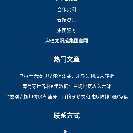
合作实例
云端资讯
集团服务
沟通
太阳成集团官网
热门文章
乌拉圭无缘世界杯淘汰赛：末轮失利成为转折
葡萄牙世界杯K组数据：三场比赛攻入六球
乌兹别克斯坦惨败葡萄牙，肖穆罗多夫和球队防线问题复盘
联系方式