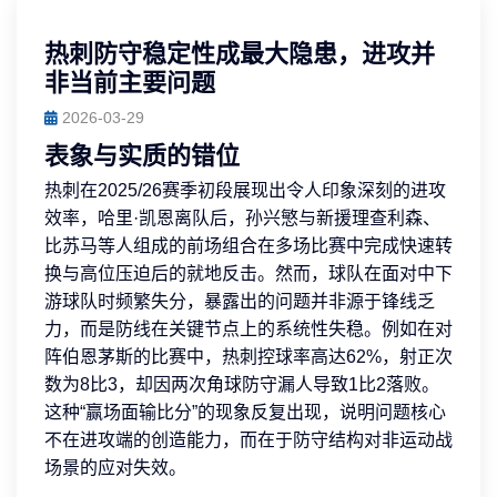
热刺防守稳定性成最大隐患，进攻并
非当前主要问题
2026-03-29
表象与实质的错位
热刺在2025/26赛季初段展现出令人印象深刻的进攻
效率，哈里·凯恩离队后，孙兴慜与新援理查利森、
比苏马等人组成的前场组合在多场比赛中完成快速转
换与高位压迫后的就地反击。然而，球队在面对中下
游球队时频繁失分，暴露出的问题并非源于锋线乏
力，而是防线在关键节点上的系统性失稳。例如在对
阵伯恩茅斯的比赛中，热刺控球率高达62%，射正次
数为8比3，却因两次角球防守漏人导致1比2落败。
这种“赢场面输比分”的现象反复出现，说明问题核心
不在进攻端的创造能力，而在于防守结构对非运动战
场景的应对失效。