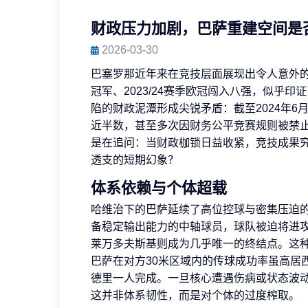
财政压力加剧，巴萨重建空间是
2026-03-30
巴塞罗那近年来在竞技层面展现出令人意外
冠军、2023/24赛季欧冠闯入八强，似乎
陷的财政泥潭形成尖锐矛盾：截至2024年6
近半数，甚至多次因财务公平竞赛规则被禁止
是在追问：当财政枷锁日益收紧，竞技成果
透支的短期幻象？
体系依赖与个体超载
哈维治下的巴萨延续了高位控球与密集压迫
备稳定输出能力的中轴球员，球队被迫将进
莱万多夫斯基则成为几乎唯一的终结点。这种结
巴萨在对方30米区域内的传球成功率虽高居
德里一人完成。一旦核心遭遇伤病或状态波
这并非体系韧性，而是对个体的过度榨取。