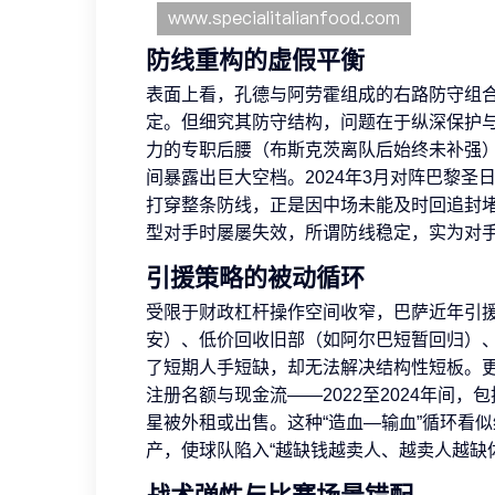
防线重构的虚假平衡
表面上看，孔德与阿劳霍组成的右路防守组合
定。但细究其防守结构，问题在于纵深保护
力的专职后腰（布斯克茨离队后始终未补强
间暴露出巨大空档。2024年3月对阵巴黎
打穿整条防线，正是因中场未能及时回追封堵
型对手时屡屡失效，所谓防线稳定，实为对
引援策略的被动循环
受限于财政杠杆操作空间收窄，巴萨近年引援
安）、低价回收旧部（如阿尔巴短暂回归）、
了短期人手短缺，却无法解决结构性短板。
注册名额与现金流——2022至2024年间，
星被外租或出售。这种“造血—输血”循环看
产，使球队陷入“越缺钱越卖人、越卖人越缺