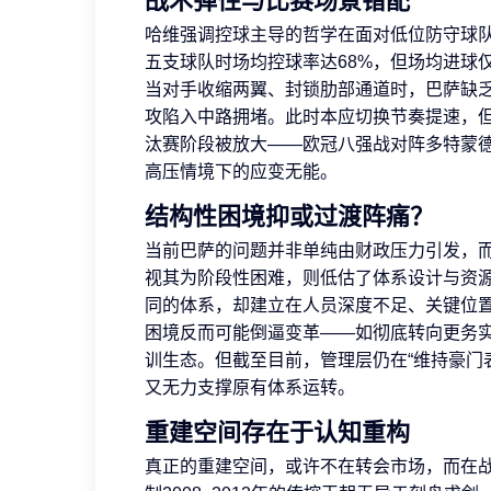
战术弹性与比赛场景错配
哈维强调控球主导的哲学在面对低位防守球队时
五支球队时场均控球率达68%，但场均进球
当对手收缩两翼、封锁肋部通道时，巴萨缺
攻陷入中路拥堵。此时本应切换节奏提速，
汰赛阶段被放大——欧冠八强战对阵多特蒙德
高压情境下的应变无能。
结构性困境抑或过渡阵痛？
当前巴萨的问题并非单纯由财政压力引发，
视其为阶段性困难，则低估了体系设计与资
同的体系，却建立在人员深度不足、关键位
困境反而可能倒逼变革——如彻底转向更务
训生态。但截至目前，管理层仍在“维持豪门表
又无力支撑原有体系运转。
重建空间存在于认知重构
真正的重建空间，或许不在转会市场，而在