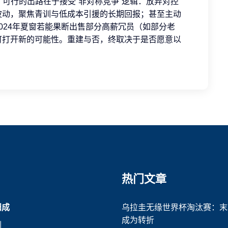
剑。可行的出路在于接受“非对称竞争”逻辑：放弃对控
波动，聚焦青训与低成本引援的长期回报；甚至主动
024年夏窗若能果断出售部分高薪冗员（如部分老
可打开新的可能性。重建与否，终取决于是否愿意以
。
热门文章
阳成
乌拉圭无缘世界杯淘汰赛：末
成为转折
例