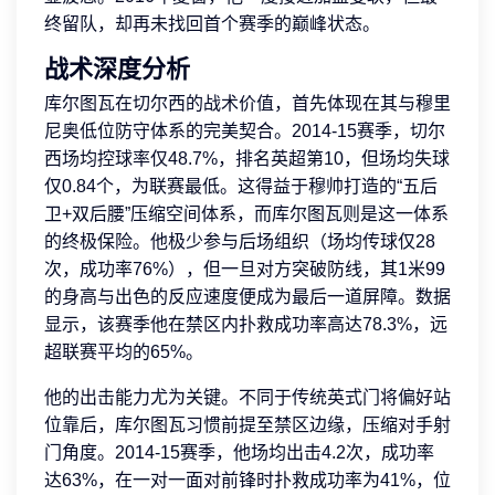
终留队，却再未找回首个赛季的巅峰状态。
战术深度分析
库尔图瓦在切尔西的战术价值，首先体现在其与穆里
尼奥低位防守体系的完美契合。2014-15赛季，切尔
西场均控球率仅48.7%，排名英超第10，但场均失球
仅0.84个，为联赛最低。这得益于穆帅打造的“五后
卫+双后腰”压缩空间体系，而库尔图瓦则是这一体系
的终极保险。他极少参与后场组织（场均传球仅28
次，成功率76%），但一旦对方突破防线，其1米99
的身高与出色的反应速度便成为最后一道屏障。数据
显示，该赛季他在禁区内扑救成功率高达78.3%，远
超联赛平均的65%。
他的出击能力尤为关键。不同于传统英式门将偏好站
位靠后，库尔图瓦习惯前提至禁区边缘，压缩对手射
门角度。2014-15赛季，他场均出击4.2次，成功率
达63%，在一对一面对前锋时扑救成功率为41%，位