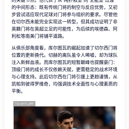
的关键节点。他代表了从“纯扑救型”向“全能型”过渡
的中间形态：既有传统门将的制空与反应优势，又初
步尝试适应现代足球对门将参与组织的要求。尽管他
在切尔西未能完全实现这一转型，但其成功证明了非
英籍门将在英超立足的可能性，为后续的埃德森、阿
利松等南美门将铺平道路。
从俱乐部角度看，库尔图瓦的崛起加速了切尔西门将
位置的更新换代。切赫的离队虽令人唏嘘，却为球队
注入新鲜血液。而库尔图瓦的短暂巅峰也提醒豪门：
顶级门将的成长不仅依赖天赋，更需稳定的战术环境
与心理支持。此后切尔西在门将引援上更趋谨慎，从
凯帕到彼得罗维奇，均强调技术全面性与心理素质的
平衡。