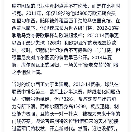
库尔图瓦的职业生涯起点并不在伦敦，而是在比利时
根克。2011年，年仅19岁的他以900万欧元转会费
加盟切尔西，随即被外租至西甲劲旅马德里竞技。在
西蒙尼麾下，他迅速成长为世界级门将：2012-13赛
季助马竞夺得欧联杯与欧洲超级杯；2013-14赛季更
以西甲最少失球（26球）和欧冠亚军的表现震惊欧
洲。彼时，切赫仍是切尔西不可撼动的一号门将，但
穆里尼奥对库尔图瓦的偏爱早已公开。2014年夏
窗，库尔图瓦正式回归，一场关于“新老交替”的门将
之争悄然上演。
当时的切尔西正处于重建期。2013-14赛季，球队在
联赛中排名第三，欧冠止步半决赛，防线老化问题凸
显。切赫虽仍稳健，但已32岁，反应速度与出击能
力有所下滑。而库尔图瓦身高1米99，反应迅捷、制
空能力极强，且擅长一对一扑点，被视为未来十年的
门线答案。舆论普遍期待这位“租借归来的天才”能接
过蓝军门将权杖，开启新时代。然而，谁也没想到，