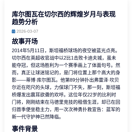
库尔图瓦在切尔西的辉煌岁月与表现
趋势分析
2026-03-07
故事开场
2014年5月11日，斯坦福桥球场的夜空被蓝光点亮。
切尔西在英超收官战中以2比1击败卡迪夫城，虽未
能夺冠，但这场胜利为一个赛季画上了体面句号。然
而，真正让球迷铭记的，是门将位置上那个高大的身
影——蒂博·库尔图瓦。他第89分钟扑出弗雷泽·坎贝
尔近在咫尺的头球，力保球门不失，那一刻，斯坦福
桥爆发出震耳欲聋的欢呼。这位年仅22岁的比利时
门将，刚刚结束在马德里竞技的租借生涯，却已在回
归首季便坐稳主力，用一次次神勇扑救宣告：蓝军的
新一代守护神已然降临。
事件背景