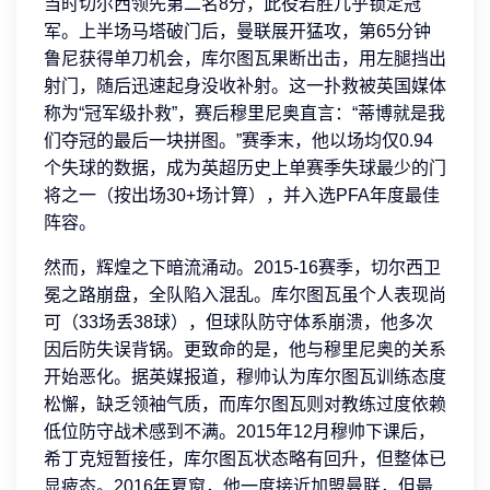
当时切尔西领先第二名8分，此役若胜几乎锁定冠
军。上半场马塔破门后，曼联展开猛攻，第65分钟
鲁尼获得单刀机会，库尔图瓦果断出击，用左腿挡出
射门，随后迅速起身没收补射。这一扑救被英国媒体
称为“冠军级扑救”，赛后穆里尼奥直言：“蒂博就是我
们夺冠的最后一块拼图。”赛季末，他以场均仅0.94
个失球的数据，成为英超历史上单赛季失球最少的门
将之一（按出场30+场计算），并入选PFA年度最佳
阵容。
然而，辉煌之下暗流涌动。2015-16赛季，切尔西卫
冕之路崩盘，全队陷入混乱。库尔图瓦虽个人表现尚
可（33场丢38球），但球队防守体系崩溃，他多次
因后防失误背锅。更致命的是，他与穆里尼奥的关系
开始恶化。据英媒报道，穆帅认为库尔图瓦训练态度
松懈，缺乏领袖气质，而库尔图瓦则对教练过度依赖
低位防守战术感到不满。2015年12月穆帅下课后，
希丁克短暂接任，库尔图瓦状态略有回升，但整体已
显疲态。2016年夏窗，他一度接近加盟曼联，但最