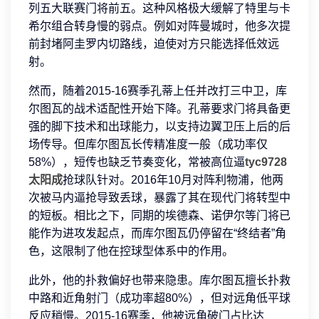
列五大联赛门将前五。这种风格极大缓解了特里与卡
希尔组合转身慢的弱点。例如对阵曼城时，他多次提
前封堵阿圭罗内切路线，迫使对方只能选择低效远
射。
然而，随着2015-16赛季孔蒂上任并改打三中卫，库
尔图瓦的战术适配性开始下降。孔蒂要求门将具备更
强的脚下技术和出球能力，以支持边翼卫压上后的后
场传导。但库尔图瓦长传精准度一般（成功率仅
58%），短传也缺乏节奏变化，常被高位逼
tyc9728
太阳成
抢球队针对。2016年10月对阵利物浦，他两
次被马内逼抢导致丢球，暴露了其在现代门将转型中
的短板。相比之下，同期的埃德森、诺伊尔等门将已
能作为进攻发起点，而库尔图瓦仍停留在“终结者”角
色，这限制了他在控球型体系中的作用。
此外，他的扑救偏好也带来隐患。库尔图瓦擅长扑救
中路和近角射门（成功率超80%），但对远角低平球
反应稍慢。2015-16赛季，他被远角破门占比达