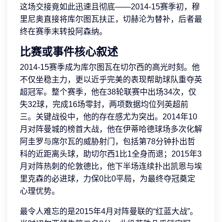
这场交接竟如此迅速且彻底——2014-15赛季初，穆
里尼奥直接将库尔图瓦扶正，切赫沦为替补，后者最
终在赛季末转投阿森纳。
比赛或事件核心叙述
2014-15赛季成为库尔图瓦在切尔西的高光时刻。他
不仅坐稳主力，更以近乎完美的表现帮助球队重夺英
超冠军。整个赛季，他在38轮联赛中出场34次，仅
失32球，完成16场零封，两项数据均位列英超前
三。关键战役中，他的存在感尤为突出。2014年10
月对阵曼城的榜首大战，他在伊蒂哈德球场多次化解
阿圭罗与席尔瓦的威胁射门，包括第78分钟扑出哲
科的近距离头球，助切尔西1比1全身而退；2015年3
月对阵热刺的伦敦德比，他下半场连续扑出凯恩与埃
里克森的必进球，力保0比0平局，为最终夺冠奠定
心理优势。
最令人难忘的是2015年4月对阵曼联的“红蓝大战”。