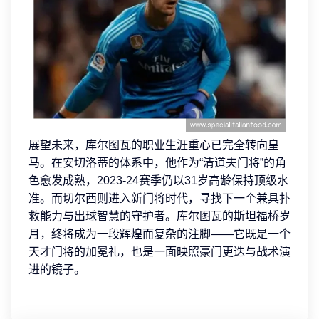
展望未来，库尔图瓦的职业生涯重心已完全转向皇
马。在安切洛蒂的体系中，他作为“清道夫门将”的角
色愈发成熟，2023-24赛季仍以31岁高龄保持顶级水
准。而切尔西则进入新门将时代，寻找下一个兼具扑
救能力与出球智慧的守护者。库尔图瓦的斯坦福桥岁
月，终将成为一段辉煌而复杂的注脚——它既是一个
天才门将的加冕礼，也是一面映照豪门更迭与战术演
进的镜子。