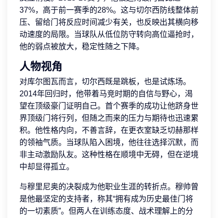
37%，高于前一赛季的28%。这与切尔西防线整体前
压、留给门将反应时间减少有关，也反映出其横向移
动速度的局限。当球队从低位防守转向高位逼抢时，
他的弱点被放大，稳定性随之下降。
人物视角
对库尔图瓦而言，切尔西既是跳板，也是试炼场。
2014年回归时，他带着马竞时期的自信与野心，渴
望在顶级豪门证明自己。首个赛季的成功让他跻身世
界顶级门将行列，但随之而来的压力与期待也迅速累
积。他性格内向，不善言辞，在更衣室缺乏切赫那样
的领袖气质。当球队陷入困境，他往往选择沉默，而
非主动激励队友。这种性格在顺境中无碍，但在逆境
中却显得孤立。
与穆里尼奥的决裂成为他职业生涯的转折点。穆帅曾
是他最坚定的支持者，称其“拥有成为历史最佳门将
的一切素质”。但两人在训练态度、战术理解上的分