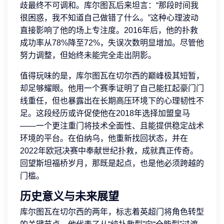
歧最终不可调和。库尔图瓦后来坦言：“那段时间我
很困惑，我不知道自己做错了什么。”这种心理波动
直接影响了他的场上专注度。2016年后，他的扑救
成功率从78%降至72%，失误次数明显增加。尽管他
努力调整，但始终未能完全走出阴影。
值得玩味的是，库尔图瓦在切尔西的巅峰极其短暂，
却足够耀眼。他用一个赛季证明了自己能扛起豪门门
线重任，但也暴露出在长期高压环境下的心理韧性不
足。这段经历或许促使他在2018年选择加盟皇马
——一个更注重门将技术全面性、且能提供稳定战术
环境的平台。在伯纳乌，他重新找回状态，并在
2022年欧冠决赛中奉献世纪扑救，成就真正传奇。
回望斯坦福桥岁月，那既是起点，也是他必须跨越的
门槛。
历史意义与未来展望
库尔图瓦在切尔西的两年，标志着英超门将角色转型